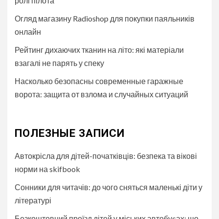
ролі пілота
Огляд магазину Radioshop для покупки паяльників
онлайн
Рейтинг дихаючих тканин на літо: які матеріали
взагалі не парять у спеку
Насколько безопасны современные гаражные
ворота: защита от взлома и случайных ситуаций
ПОЛЕЗНЫЕ ЗАПИСИ
Автокрісла для дітей-початківців: безпека та вікові
норми на skifbook
Сонники для читачів: до чого сняться маленькі діти у
літературі
Безкоштовний проїзд дітей у міських автобуcах: що