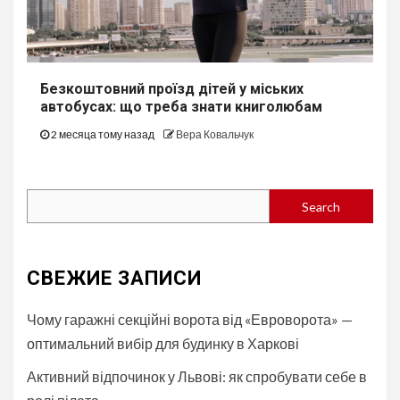
Безкоштовний проїзд дітей у міських
автобуcах: що треба знати книголюбам
2 месяца тому назад
Вера Ковальчук
Search
Search
СВЕЖИЕ ЗАПИСИ
Чому гаражні секційні ворота від «Евроворота» —
оптимальний вибір для будинку в Харкові
Активний відпочинок у Львові: як спробувати себе в