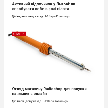
Активний відпочинок у Львові: як
спробувати себе в ролі пілота
4 недели тому назад
Вера Ковальчук
СТАТЬИ
Огляд магазину Radioshop для покупки
паяльників онлайн
1 месяц тому назад
Вера Ковальчук