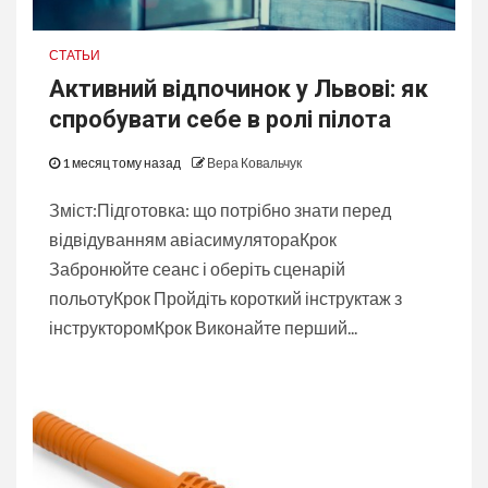
СТАТЬИ
Активний відпочинок у Львові: як
спробувати себе в ролі пілота
1 месяц тому назад
Вера Ковальчук
Зміст:Підготовка: що потрібно знати перед
відвідуванням авіасимулятораКрок
Забронюйте сеанс і оберіть сценарій
польотуКрок Пройдіть короткий інструктаж з
інструкторомКрок Виконайте перший...