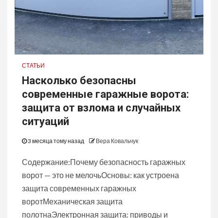
СТАТЬИ
Насколько безопасны
современные гаражные ворота:
защита от взлома и случайных
ситуаций
3 месяца тому назад
Вера Ковальчук
Содержание:Почему безопасность гаражных
ворот — это не мелочьОсновы: как устроена
защита современных гаражных
воротМеханическая защита
полотнаЭлектронная защита: приводы и