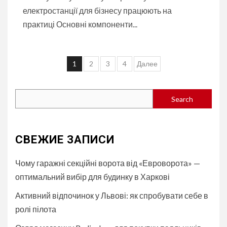
електростанції для бізнесу працюють на
практиці Основні компоненти...
Навигация
1
2
3
4
Далее
по
записям
Search
Search
СВЕЖИЕ ЗАПИСИ
Чому гаражні секційні ворота від «Евроворота» —
оптимальний вибір для будинку в Харкові
Активний відпочинок у Львові: як спробувати себе в
ролі пілота