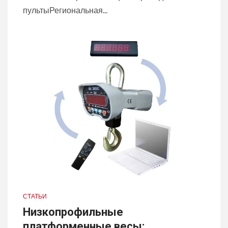
пультыРегиональная...
СТАТЬИ
Низкопрофильные
платформенные весы: