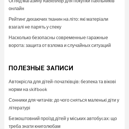
Огляд магазину Radioshop для покупки паяльників
онлайн
Рейтинг дихаючих тканин на літо: які матеріали
взагалі не парять у спеку
Насколько безопасны современные гаражные
ворота: защита от взлома и случайных ситуаций
ПОЛЕЗНЫЕ ЗАПИСИ
Автокрісла для дітей-початківців: безпека та вікові
норми на skifbook
Сонники для читачів: до чого сняться маленькі діти у
літературі
Безкоштовний проїзд дітей у міських автобуcах: що
треба знати книголюбам