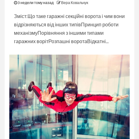
3 недели тому назад
Вера Ковальчук
Зміст:Що таке гаражні секційні ворота і чим вони
відрізняються від інших типівПринцип роботи
механізмуПорівняння з іншими типами
гаражних ворітРозпашні воротаВідкатні...