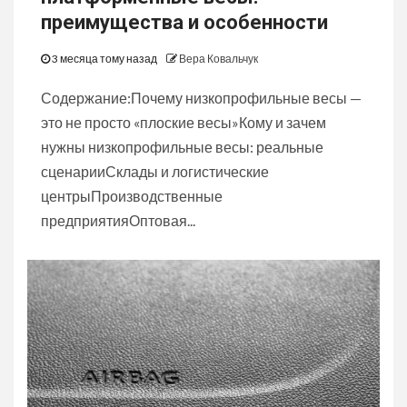
преимущества и особенности
3 месяца тому назад
Вера Ковальчук
Содержание:Почему низкопрофильные весы —
это не просто «плоские весы»Кому и зачем
нужны низкопрофильные весы: реальные
сценарииСклады и логистические
центрыПроизводственные
предприятияОптовая...