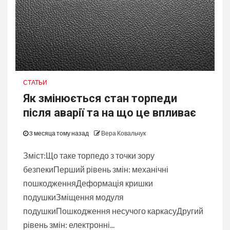
СТАТЬИ
Як змінюється стан торпеди
після аварії та на що це впливає
3 месяца тому назад
Вера Ковальчук
Зміст:Що таке торпедо з точки зору
безпекиПерший рівень змін: механічні
пошкодженняДеформація кришки
подушкиЗміщення модуля
подушкиПошкодження несучого каркасуДругий
рівень змін: електронні...