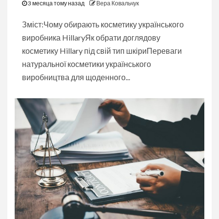
3 месяца тому назад
Вера Ковальчук
Зміст:Чому обирають косметику українського
виробника HillaryЯк обрати доглядову
косметику Hillary під свій тип шкіриПереваги
натуральної косметики українського
виробництва для щоденного...