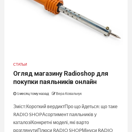
СТАТЬИ
Огляд магазину Radioshop для
покупки паяльників онлайн
1 месяц тому назад
Вера Ковальчук
Зміст:Короткий вердиктПро що йдеться: що таке
RADIO SHOPАсортимент паяльників у
каталозіКонкретні моделі, які варто
розглянутиПлюси RADIO SHOPМінуси RADIO