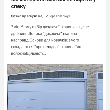
спеку
2 месяца тому назад
Вера Ковальчук
Зміст:Чому вибір дихаючої тканини — це не
дрібницяЩо таке "дихаюча" тканина
насправдіОснови для новачків: з чого
складається "прохолодна" тканинаТип
волокнаЩільність...