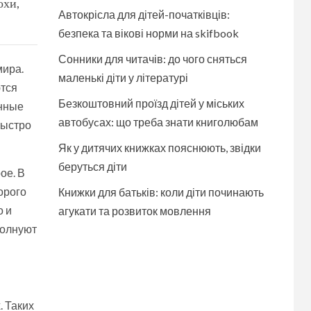
охи,
Автокрісла для дітей-початківців:
безпека та вікові норми на skifbook
Сонники для читачів: до чого сняться
мира.
маленькі діти у літературі
ются
Безкоштовний проїзд дітей у міських
анные
автобуcах: що треба знати книголюбам
быстро
Як у дитячих книжках пояснюють, звідки
беруться діти
ое. В
орого
Книжки для батьків: коли діти починають
о и
агукати та розвиток мовлення
волнуют
. Таких