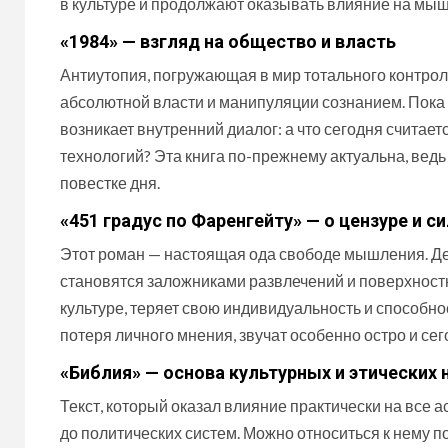
в культуре и продолжают оказывать влияние на мы
«1984» — взгляд на общество и власть
Антиутопия, погружающая в мир тотального контро
абсолютной власти и манипуляции сознанием. Пока 
возникает внутренний диалог: а что сегодня считает
технологий? Эта книга по-прежнему актуальна, вед
повестке дня.
«451 градус по Фаренгейту» — о цензуре и с
Этот роман — настоящая ода свободе мышления. Дей
становятся заложниками развлечений и поверхностн
культуре, теряет свою индивидуальность и способно
потеря личного мнения, звучат особенно остро и сег
«Библия» — основа культурных и этических
Текст, который оказал влияние практически на все 
до политических систем. Можно относиться к нему 