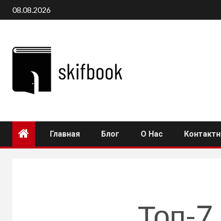
Перейти
08.08.2026
к
содержимому
Главная
Блог
О Нас
Контакт
Топ-7