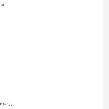
ли
й след