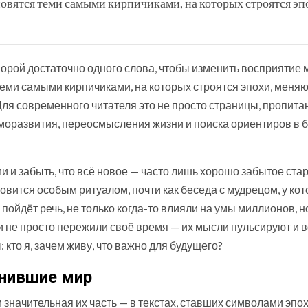
новятся теми самыми кирпичиками, на которых строятся эп
Порой достаточно одного слова, чтобы изменить восприятие 
теми самыми кирпичиками, на которых строятся эпохи, меня
ля современного читателя это не просто страницы, пропит
моразвития, переосмысления жизни и поиска ориентиров в 
 и забыть, что всё новое — часто лишь хорошо забытое стар
вится особым ритуалом, почти как беседа с мудрецом, у кот
 пойдёт речь, не только когда-то влияли на умы миллионов, н
 не просто пережили своё время — их мысли пульсируют и 
 кто я, зачем живу, что важно для будущего?
енившие мир
значительная их часть — в текстах, ставших символами эпох