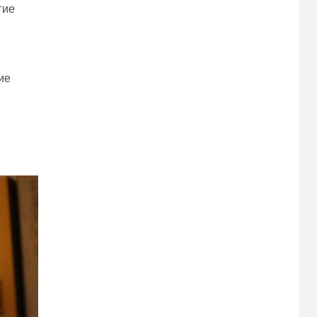
гие
ие