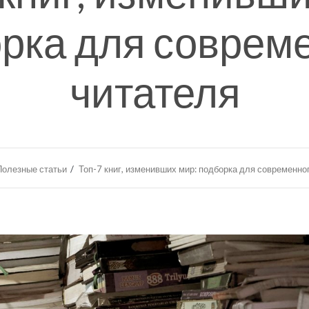
рка для соврем
читателя
Полезные статьи
Топ-7 книг, изменивших мир: подборка для современно