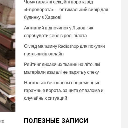
Чому гаражні секційні ворота від
«Евроворота» — оптимальний вибір для
будинку в Харкові
Активний відпочинок у Львові: як
спробувати себе в ролі пілота
Огляд магазину Radioshop для покупки
паяльників онлайн
Рейтинг дихаючих тканин на літо: які
матеріали взагалі не парять у спеку
Насколько безопасны современные
гаражные ворота: защита от взлома и
случайных ситуаций
ПОЛЕЗНЫЕ ЗАПИСИ
ие