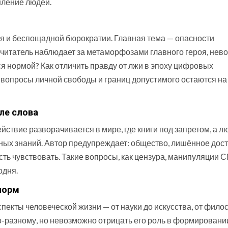
шление людей.
ля и беспощадной бюрократии. Главная тема — опасности
читатель наблюдает за метаморфозами главного героя, нев
ся нормой? Как отличить правду от лжи в эпоху цифровых
ь вопросы личной свободы и границ допустимого остаются на
иле слова
ствие разворачивается в мире, где книги под запретом, а л
ых знаний. Автор предупреждает: общество, лишённое дост
сть чувствовать. Такие вопросы, как цензура, манипуляции 
одня.
 норм
аспекты человеческой жизни — от науки до искусства, от фил
по-разному, но невозможно отрицать его роль в формировани