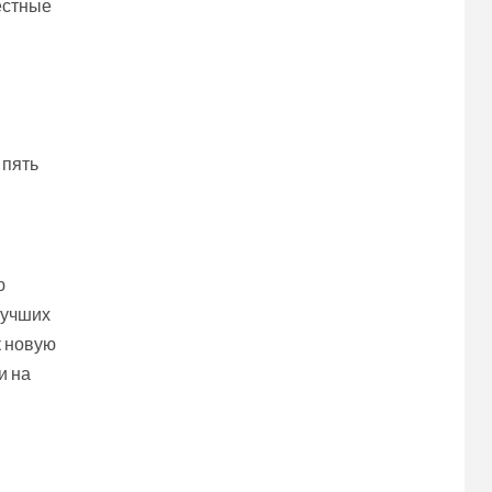
естные
 пять
ю
 лучших
к новую
и на