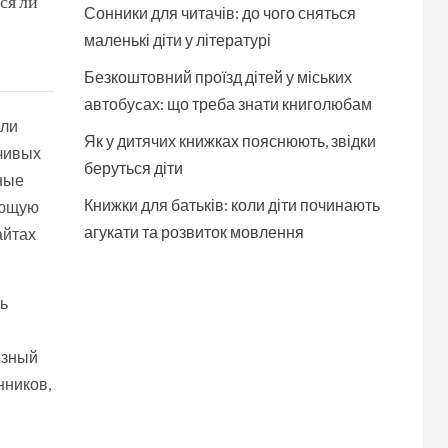
ся ли
Сонники для читачів: до чого сняться
маленькі діти у літературі
Безкоштовний проїзд дітей у міських
автобуcах: що треба знати книголюбам
 ли
Як у дитячих книжках пояснюють, звідки
нчивых
беруться діти
рные
Книжки для батьків: коли діти починають
ующую
агукати та розвиток мовлення
айтах
ь
езный
нников,