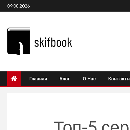
Перейти
09.08.2026
к
содержимому
Главная
Блог
О Нас
Контакт
Топ-5 се