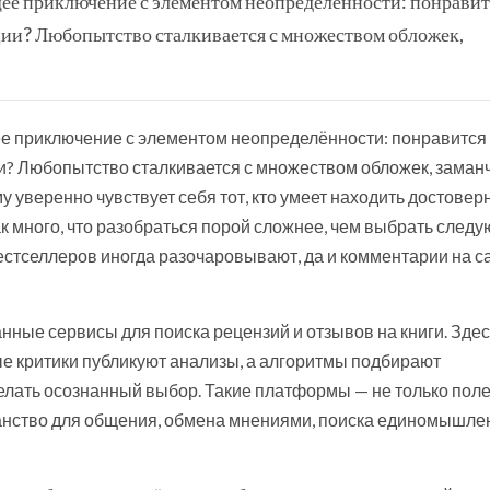
ее приключение с элементом неопределённости: понравит
моции? Любопытство сталкивается с множеством обложек,
е приключение с элементом неопределённости: понравится
ции? Любопытство сталкивается с множеством обложек, зама
 уверенно чувствует себя тот, кто умеет находить достове
к много, что разобраться порой сложнее, чем выбрать след
бестселлеров иногда разочаровывают, да и комментарии на с
ные сервисы для поиска рецензий и отзывов на книги. Здес
е критики публикуют анализы, а алгоритмы подбирают
елать осознанный выбор. Такие платформы — не только пол
ранство для общения, обмена мнениями, поиска единомышле