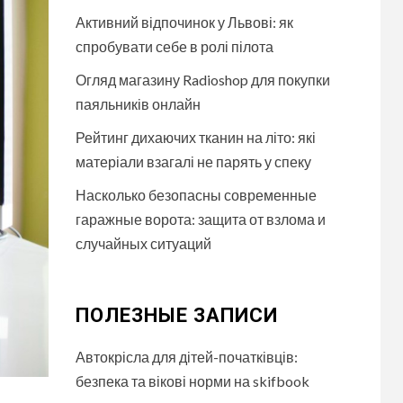
Активний відпочинок у Львові: як
спробувати себе в ролі пілота
Огляд магазину Radioshop для покупки
паяльників онлайн
Рейтинг дихаючих тканин на літо: які
матеріали взагалі не парять у спеку
Насколько безопасны современные
гаражные ворота: защита от взлома и
случайных ситуаций
ПОЛЕЗНЫЕ ЗАПИСИ
Автокрісла для дітей-початківців:
безпека та вікові норми на skifbook