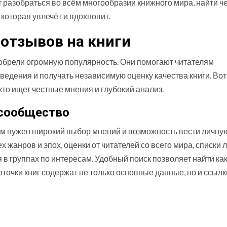
 разобраться во всём многообразии книжного мира, найти ч
 которая увлечёт и вдохновит.
отзывов на книги
обрели огромную популярность. Они помогают читателям
ведения и получать независимую оценку качества книги. Вот
то ищет честные мнения и глубокий анализ.
 сообщество
ым нужен широкий выбор мнений и возможность вести личну
х жанров и эпох, оценки от читателей со всего мира, списки
 в группах по интересам. Удобный поиск позволяет найти ка
рточки книг содержат не только основные данные, но и ссылк