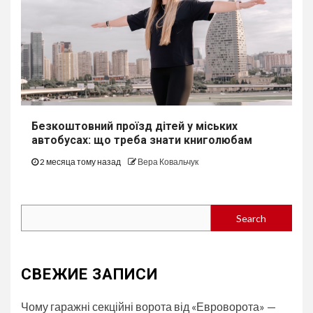
Безкоштовний проїзд дітей у міських
автобуcах: що треба знати книголюбам
2 месяца тому назад
Вера Ковальчук
Search
Search
СВЕЖИЕ ЗАПИСИ
Чому гаражні секційні ворота від «Евроворота» —