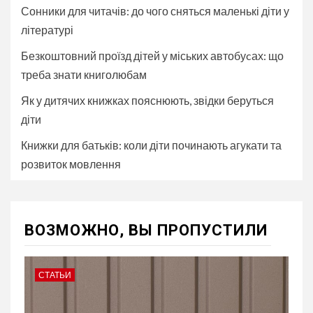
Сонники для читачів: до чого сняться маленькі діти у
літературі
Безкоштовний проїзд дітей у міських автобуcах: що
треба знати книголюбам
Як у дитячих книжках пояснюють, звідки беруться
діти
Книжки для батьків: коли діти починають агукати та
розвиток мовлення
ВОЗМОЖНО, ВЫ ПРОПУСТИЛИ
СТАТЬИ