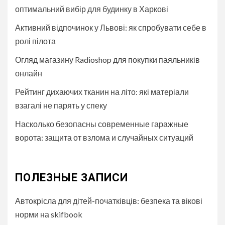
оптимальний вибір для будинку в Харкові
Активний відпочинок у Львові: як спробувати себе в
ролі пілота
Огляд магазину Radioshop для покупки паяльників
онлайн
Рейтинг дихаючих тканин на літо: які матеріали
взагалі не парять у спеку
Насколько безопасны современные гаражные
ворота: защита от взлома и случайных ситуаций
ПОЛЕЗНЫЕ ЗАПИСИ
Автокрісла для дітей-початківців: безпека та вікові
норми на skifbook