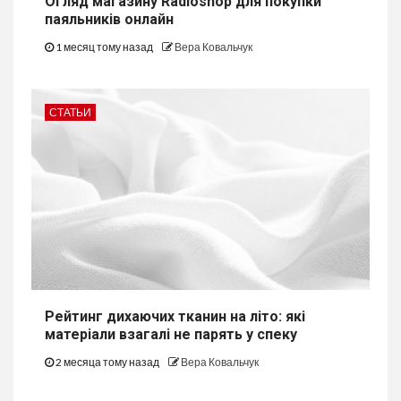
Огляд магазину Radioshop для покупки
паяльників онлайн
1 месяц тому назад
Вера Ковальчук
СТАТЬИ
Рейтинг дихаючих тканин на літо: які
матеріали взагалі не парять у спеку
2 месяца тому назад
Вера Ковальчук