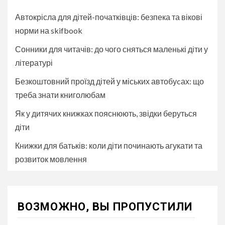
Автокрісла для дітей-початківців: безпека та вікові
норми на skifbook
Сонники для читачів: до чого сняться маленькі діти у
літературі
Безкоштовний проїзд дітей у міських автобуcах: що
треба знати книголюбам
Як у дитячих книжках пояснюють, звідки беруться
діти
Книжки для батьків: коли діти починають агукати та
розвиток мовлення
ВОЗМОЖНО, ВЫ ПРОПУСТИЛИ