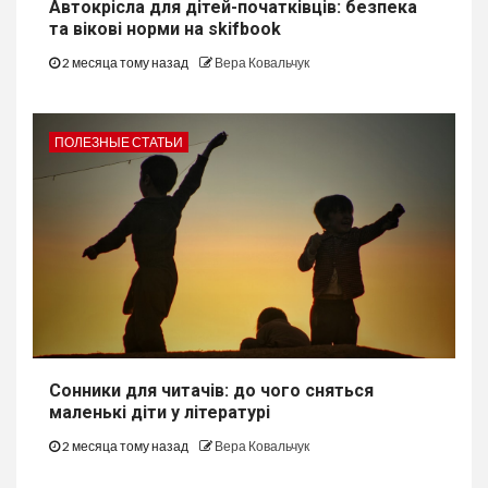
Автокрісла для дітей-початківців: безпека
та вікові норми на skifbook
2 месяца тому назад
Вера Ковальчук
ПОЛЕЗНЫЕ СТАТЬИ
Сонники для читачів: до чого сняться
маленькі діти у літературі
2 месяца тому назад
Вера Ковальчук