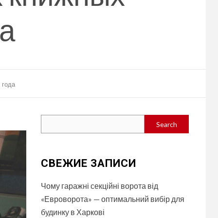
да
 года
Search
Search
СВЕЖИЕ ЗАПИСИ
Чому гаражні секційні ворота від
«Евроворота» — оптимальний вибір для
будинку в Харкові