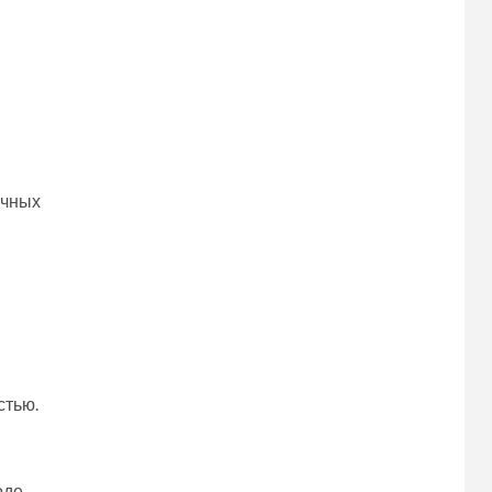
ычных
стью.
оде.