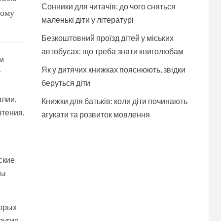
Сонники для читачів: до чого сняться
дому
маленькі діти у літературі
Безкоштовний проїзд дітей у міських
автобуcах: що треба знати книголюбам
м
Як у дитячих книжках пояснюють, звідки
у
беруться діти
илии,
Книжки для батьків: коли діти починають
чтения.
агукати та розвиток мовлення
ские
ры
торых
ругие