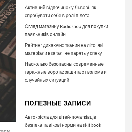
Активний відпочинок у Львові: як
спробувати себе в ролі пілота
Огляд магазину Radioshop для покупки
паяльників онлайн
Рейтинг дихаючих тканин на літо: які
матеріали взагалі не парять у спеку
Насколько безопасны современные
гаражные ворота: защита от взлома и
случайных ситуаций
ПОЛЕЗНЫЕ ЗАПИСИ
Автокрісла для дітей-початківців:
безпека та вікові норми на skifbook
твом