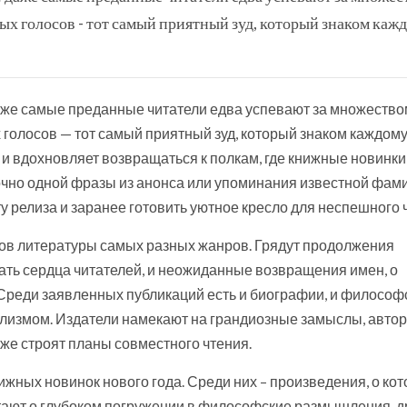
х голосов - тот самый приятный зуд, который знаком каж
даже самые преданные читатели едва успевают за множество
 голосов — тот самый приятный зуд, который знаком каждом
 и вдохновляет возвращаться к полкам, где книжные новинки
чно одной фразы из анонса или упоминания известной фам
у релиза и заранее готовить уютное кресло для неспешного 
ов литературы самых разных жанров. Грядут продолжения
вать сердца читателей, и неожиданные возвращения имен, о
 Среди заявленных публикаций есть и биографии, и философ
реализмом. Издатели намекают на грандиозные замыслы, авто
же строят планы совместного чтения.
жных новинок нового года. Среди них – произведения, о ко
ечтают о глубоком погружении в философские размышления, д