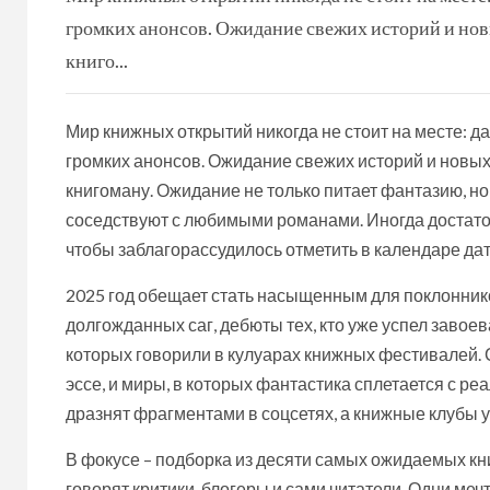
громких анонсов. Ожидание свежих историй и новы
книго...
Мир книжных открытий никогда не стоит на месте: 
громких анонсов. Ожидание свежих историй и новых
книгоману. Ожидание не только питает фантазию, но
соседствуют с любимыми романами. Иногда достато
чтобы заблагорассудилось отметить в календаре дат
2025 год обещает стать насыщенным для поклонник
долгожданных саг, дебюты тех, кто уже успел завое
которых говорили в кулуарах книжных фестивалей.
эссе, и миры, в которых фантастика сплетается с 
дразнят фрагментами в соцсетях, а книжные клубы у
В фокусе – подборка из десяти самых ожидаемых кни
говорят критики, блогеры и сами читатели. Одни м