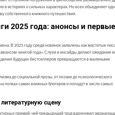
е в историях о сильных характерах. Но всех объединяет одн
ву собственного книжного путешествия.
и 2025 года: анонсы и первы
ена. В 2025 году среди новинок заявлены как маститые пис
ь авансом «книгой года». Слухи и инсайды делают ожидание 
суждения будущих бестселлеров превращаются в маленькие
лизма до социальной прозы, от поэзии до психологического
 на полках самих книжных блогеров и попадут в число самых
 литературную сцену
турных премий, чей предыдущий труд вдохновил экранизац