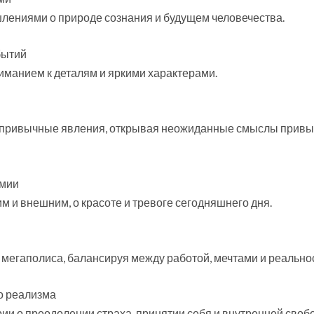
шлениями о природе сознания и будущем человечества.
бытий
ниманием к деталям и яркими характерами.
на привычные явления, открывая неожиданные смыслы прив
емии
м и внешним, о красоте и тревоге сегодняшнего дня.
 мегаполиса, балансируя между работой, мечтами и реально
о реализма
ии о преодолении страха, принятии себя и внутренней своб