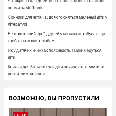
Автокрісла для дітей-початківців: безпека та вікові
норми на skifbook
Сонники для читачів: до чого сняться маленькі діти у
літературі
Безкоштовний проїзд дітей у міських автобуcах: що
треба знати книголюбам
Як у дитячих книжках пояснюють, звідки беруться
діти
Книжки для батьків: коли діти починають агукати та
розвиток мовлення
ВОЗМОЖНО, ВЫ ПРОПУСТИЛИ
СТАТЬИ