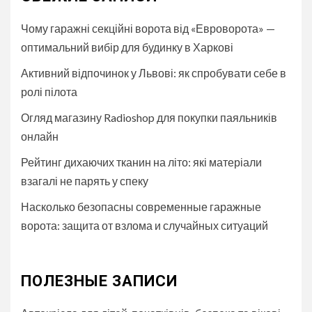
Чому гаражні секційні ворота від «Евроворота» —
оптимальний вибір для будинку в Харкові
Активний відпочинок у Львові: як спробувати себе в
ролі пілота
Огляд магазину Radioshop для покупки паяльників
онлайн
Рейтинг дихаючих тканин на літо: які матеріали
взагалі не парять у спеку
Насколько безопасны современные гаражные
ворота: защита от взлома и случайных ситуаций
ПОЛЕЗНЫЕ ЗАПИСИ