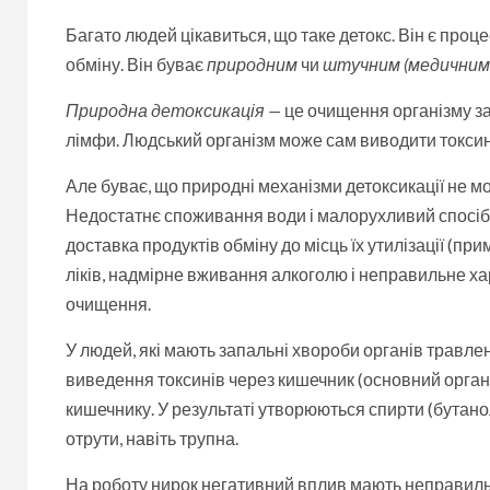
Багато людей цікавиться, що таке детокс. Він є проц
обміну. Він буває
природним
чи
штучним (медичним)
Природна
детоксикація —
це очищення організму зав
лімфи. Людський організм може сам виводити токсин
Але буває, що природні механізми детоксикації не м
Недостатнє споживання води і малорухливий спосіб 
доставка продуктів обміну до місць їх утилізації (пр
ліків, надмірне вживання алкоголю і неправильне 
очищення.
У людей, які мають запальні хвороби органів травле
виведення токсинів через кишечник (основний орган
кишечнику. У результаті утворюються спирти (бутанол,
отрути, навіть трупна.
На роботу нирок негативний вплив мають неправиль