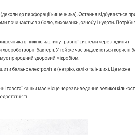
(деколи до перфорації кишечника). Остання відбувається пр
оми починаються з болю, лихоманки, ознобу і нудоти. Потрібн
 кишечника в нижню частину травної системи через рідини і
хвороботворні бактерії. У той же час видаляються корисні ба
рмує природний здоровий мікробіом.
ити баланс електролітів (натрію, калію та інших). Це може
і товстої кишки має місце через виведення великої кількост
едостатність.