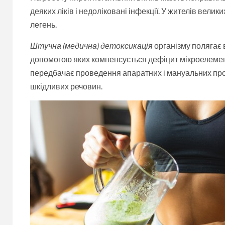
деяких ліків і недоліковані інфекції. У жителів вели
легень.
Штучна (медична)
детоксикація
організму полягає в
допомогою яких компенсується дефіцит мікроелементів
передбачає проведення апаратних і мануальних проце
шкідливих речовин.