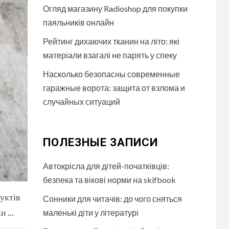
Огляд магазину Radioshop для покупки
паяльників онлайн
Рейтинг дихаючих тканин на літо: які
матеріали взагалі не парять у спеку
Насколько безопасны современные
гаражные ворота: защита от взлома и
случайных ситуаций
ПОЛЕЗНЫЕ ЗАПИСИ
Автокрісла для дітей-початківців:
безпека та вікові норми на skifbook
дуктів
Сонники для читачів: до чого сняться
 ...
маленькі діти у літературі