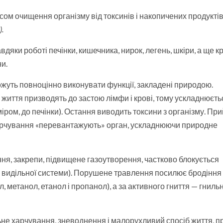
есом очищення організму від токсинів і накопичених продукті
.
дяки роботі печінки, кишечника, нирок, легень, шкіри, а ще кр
и.
ожуть повноцінно виконувати функції, закладені природою.
життя призводять до застою лімфи і крові, тому ускладнюєть
иміром, до печінки). Остання виводить токсини з організму. Пр
харчування «перевантажують» орган, ускладнюючи природне
ння, закрепи, підвищене газоутворення, частково блокується
 видільної системи). Порушене травлення посилює бродіння
 метанол, етанол і пропанол), а за активного гниття — гнильн
не харчування, зневоднення і малорухливий спосіб життя, 