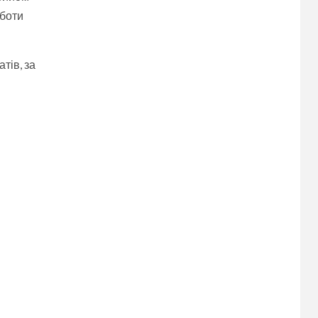
оботи
тів, за