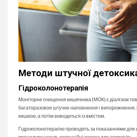
Методи штучної детоксика
Гідроколонотерапія
Моніторне очищення кишечника (МОК) є діалізом тов
багаторазовое штучне наповнення і випорожнення.
кишкою, а потім виводиться із вмістом.
Гідроколонотерапію проводять за показаннями для лі
процедури несуть потенційні ризики для здоров'я: