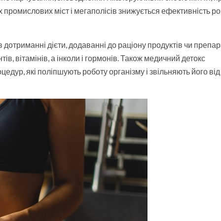
ких промислових міст і мегаполісів знижується ефективність р
 дотриманні дієти, додаванні до раціону продуктів чи препара
, вітамінів, а інколи і гормонів. Також медичний детокс
дур, які поліпшують роботу організму і звільняють його від