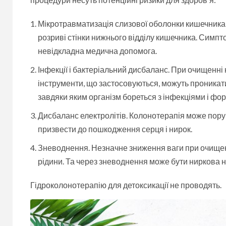
Мікротравматизація слизової оболонки кишечника 
розриві стінки нижнього відділу кишечника. Симпт
невідкладна медична допомога.
Інфекції і бактеріальний дисбаланс. При очищенні
інструменти, що застосовуються, можуть проникати 
завдяки яким організм бореться з інфекціями і фо
Дисбаланс електролітів. Колонотерапія може поруш
призвести до пошкодження серця і нирок.
Зневоднення. Незначне зниження ваги при очищенн
рідини. Та через зневоднення може бути ниркова н
Гідроколонотерапію для детоксикації не проводять.