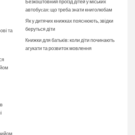
Безкоштовний проїзд дітей у міських
в
автобуcах: що треба знати книголюбам
Як у дитячих книжках пояснюють, звідки
беруться діти
ові та
Книжки для батьків: коли діти починають
агукати та розвиток мовлення
ся
ийом
 в
і
прийом