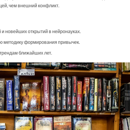
ей, чем внешний конфликт.
 и новейших открытий в нейронауках.
ю методику формирования привычек.
трендам ближайших лет.