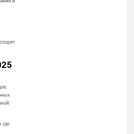
амики и
 спорят
025
дов.
чных
нной
 где