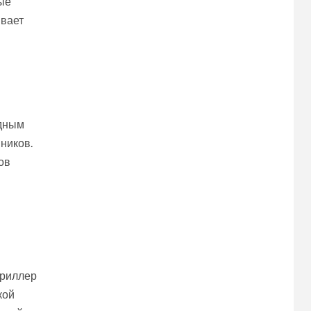
ные
ивает
едным
ников.
ов
триллер
кой