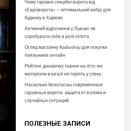
Чому гаражні секційні ворота від
«Евроворота» — оптимальний вибір для
будинку в Харкові
Активний відпочинок у Львові: як
спробувати себе в ролі пілота
Огляд магазину Radioshop для покупки
паяльників онлайн
Рейтинг дихаючих тканин на літо: які
матеріали взагалі не парять у спеку
Насколько безопасны современные
гаражные ворота: защита от взлома и
случайных ситуаций
ПОЛЕЗНЫЕ ЗАПИСИ