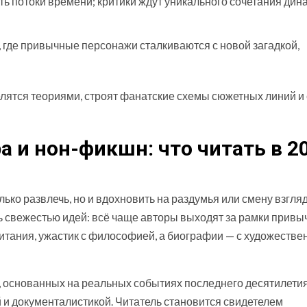
ть потоки времени; критики ждут уникального сочетания дин
где привычные персонажи сталкиваются с новой загадкой,
ятся теориями, строят фанатские схемы сюжетных линий и
 и нон-фикшн: что читать в 2
лько развлечь, но и вдохновить на раздумья или смену взгля
 свежестью идей: всё чаще авторы выходят за рамки привы
итания, ужастик с философией, а биографии — с художестве
 основанных на реальных событиях последнего десятилетия,
 и документалистикой. Читатель становится свидетелем