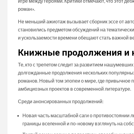
игре между героями. Критики отмечают, что этот де
роман».
Не меньший ажиотаж вызывает сборник эссе от авто
становились предметом обсуждений на тематически
и ускользаемости времени обещают стать важной в
Книжные продолжения и 
Те, кто с трепетом следит за развитием нашумевших
долгожданные продолжения нескольких популярных
романов. Новый том эпопеи о мире, где привычное 
амбициозных проектов в современной литературе.
Среди анонсированных продолжений:
Новая часть масштабной саги о противостоянии л
границы вселенной и по-новому взглянуть на собс