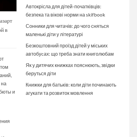
Автокрісла для дітей-початківців:
безпека та вікові норми на skifbook
азарт
Сонники для читачів: до чого сняться
ой в
маленькі діти у літературі
Безкоштовний проїзд дітей у міських
автобуcах: що треба знати книголюбам
рт
Як у дитячих книжках пояснюють, звідки
этом
беруться діти
аний,
 на
Книжки для батьків: коли діти починають
бюты и
агукати та розвиток мовлення
ения