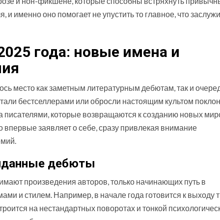
 прозе и нон-фикшене, которые способны встряхнуть привыч
 и именно оно помогает не упустить то главное, что заслуж
025 года: новые имена и
ния
ось место как заметным литературным дебютам, так и очер
стали бестселлерами или обросли настоящим культом поклон
а писателями, которые возвращаются к созданию новых мир
кто впервые заявляет о себе, сразу привлекая внимание
емий.
иданные дебюты
имают произведения авторов, только начинающих путь в
ами и стилем. Например, в начале года готовится к выходу 
троится на нестандартных поворотах и тонкой психологичес