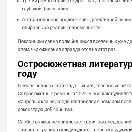
Третий роман серии о подростках, способных виде
глубокой философии.
Авторизованное продолжение детективной линии, 
опираясь на реалии современности.
Поклонники давно полюбившихся вселенных уже дел
о том, чьи ожидания оправдаются на этот раз.
Остросюжетная литература
году
В числе новинок этого года — книги, способные не то
Остросюжетные романы в 2025-м обещают удивлять
жанровых клише, соединяя триллер с романом восп
реконструкцией событий.
Особое внимание привлекает серия расследований,
стирается граница между художественной выдумкой