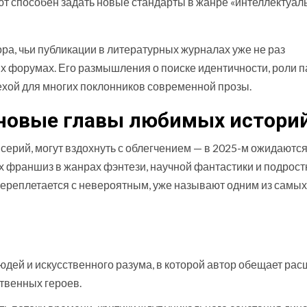
бют способен задать новые стандарты в жанре «интеллектуа
ра, чьи публикации в литературных журналах уже не раз
х форумах. Его размышления о поиске идентичности, роли 
ехой для многих поклонников современной прозы.
новые главы любимых истори
 серий, могут вздохнуть с облегчением — в 2025-м ожидаютс
 франшиз в жанрах фэнтези, научной фантастики и подрос
переплетается с невероятным, уже называют одним из самых
юдей и искусственного разума, в которой автор обещает ра
твенных героев.