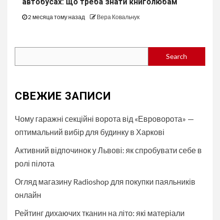
автобуcах: що треба знати книголюбам
2 месяца тому назад
Вера Ковальчук
Search
Search
СВЕЖИЕ ЗАПИСИ
Чому гаражні секційні ворота від «Евроворота» —
оптимальний вибір для будинку в Харкові
Активний відпочинок у Львові: як спробувати себе в
ролі пілота
Огляд магазину Radioshop для покупки паяльників
онлайн
Рейтинг дихаючих тканин на літо: які матеріали