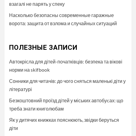
взагалі не парять у спеку
Насколько безопасны современные гаражные
ворота: защита от взлома и случайных ситуаций
ПОЛЕЗНЫЕ ЗАПИСИ
Автокрісла для дітей-початківців: безпека та вікові
норми на skifbook
Сонники для читачів: до чого сняться маленькі діти у
літературі
Безкоштовний проїзд дітей у міських автобуcах: що
треба знати книголюбам
Як у дитячих книжках пояснюють, звідки беруться
діти