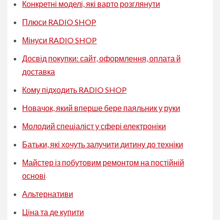
Конкретні моделі, які варто розглянути
Плюси RADIO SHOP
Мінуси RADIO SHOP
Досвід покупки: сайт, оформлення, оплата й
доставка
Кому підходить RADIO SHOP
Новачок, який вперше бере паяльник у руки
Молодий спеціаліст у сфері електроніки
Батьки, які хочуть залучити дитину до техніки
Майстер із побутовим ремонтом на постійній
основі
Альтернативи
Ціна та де купити