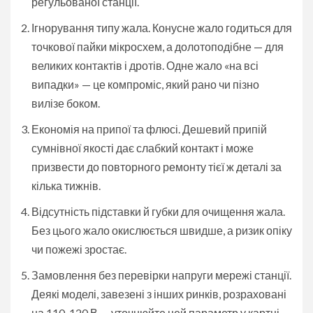
регульованої станції.
Ігнорування типу жала. Конусне жало годиться для
точкової пайки мікросхем, а долотоподібне — для
великих контактів і дротів. Одне жало «на всі
випадки» — це компроміс, який рано чи пізно
вилізе боком.
Економія на припої та флюсі. Дешевий припій
сумнівної якості дає слабкий контакт і може
призвести до повторного ремонту тієї ж деталі за
кілька тижнів.
Відсутність підставки й губки для очищення жала.
Без цього жало окислюється швидше, а ризик опіку
чи пожежі зростає.
Замовлення без перевірки напруги мережі станції.
Деякі моделі, завезені з інших ринків, розраховані
на 110-120 В — уточнюйте цей параметр у картці