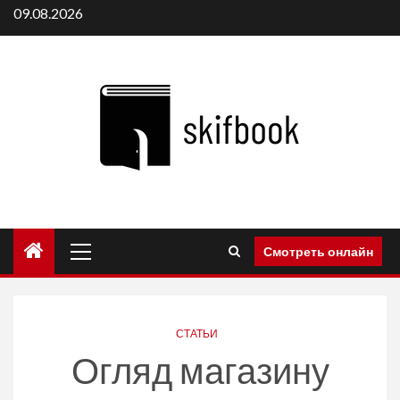
Перейти
09.08.2026
к
содержимому
Основное
Смотреть онлайн
меню
СТАТЬИ
Огляд магазину