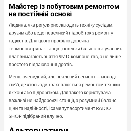
Майстер із побутовим ремонтом
на постійній основі
Людина, яка регулярно лагодить техніку сусідам,
друзям або веде невеликий підробіток з ремонту
гаджетів. Для цього профілю доречна
термоповітряна станція, оскільки більшість сучасних
плат вимагають зняття SMD-компонентів, а не лише
простого підпаювання дротів.
Менш очевидний, але реальний сегмент — молоді
сім\’ї, де хтось один захоплюється ремонтом техніки
як хобі або підробітком. Для такого користувача
важливі не найдорожчі станції, а розумний баланс
ціни та надійності, і саме тут асортимент RADIO
SHOP підібраний влучно.
Альтернативи