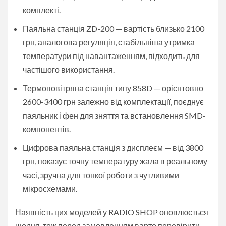
комплекті.
Паяльна станція ZD-200 — вартість близько 2100
грн, аналогова регуляція, стабільніша утримка
температури під навантаженням, підходить для
частішого використання.
Термоповітряна станція типу 858D — орієнтовно
2600-3400 грн залежно від комплектації, поєднує
паяльник і фен для зняття та встановлення SMD-
компонентів.
Цифрова паяльна станція з дисплеєм — від 3800
грн, показує точну температуру жала в реальному
часі, зручна для тонкої роботи з чутливими
мікросхемами.
Наявність цих моделей у RADIO SHOP оновлюється
щодня, тож перед замовленням варто перевірити