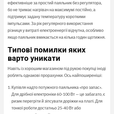
ефективніше за простий паяльник без регулятора,
бо не тримає нагрівач на максимумі постійно, а
підтримує задану температуру короткими
імпульсами. За рік регулярного використання
різниця у витраті електроенергії відчутна, особливо
якщо паяльник вмикається на кілька годин щотижня.
Типові помилки яких
варто уникати
Навіть із хорошим магазином під рукою покупці іноді
роблять однакові прорахунки. Ось найпоширеніші:
Купівля надто потужного паяльника «про запас».
Для дрібної електроніки 60-100 Вт — це забагато, є
ризик перегріти й зіпсувати доріжки на платі. Для
тонкої роботи достатньо 25-40 Вт або