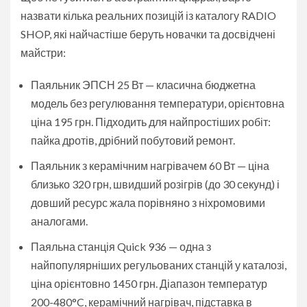
назвати кілька реальних позицій із каталогу RADIO
SHOP, які найчастіше беруть новачки та досвідчені
майстри:
Паяльник ЭПСН 25 Вт — класична бюджетна
модель без регулювання температури, орієнтовна
ціна 195 грн. Підходить для найпростіших робіт:
пайка дротів, дрібний побутовий ремонт.
Паяльник з керамічним нагрівачем 60 Вт — ціна
близько 320 грн, швидший розігрів (до 30 секунд) і
довший ресурс жала порівняно з ніхромовими
аналогами.
Паяльна станція Quick 936 — одна з
найпопулярніших регульованих станцій у каталозі,
ціна орієнтовно 1450 грн. Діапазон температур
200-480°C, керамічний нагрівач, підставка в