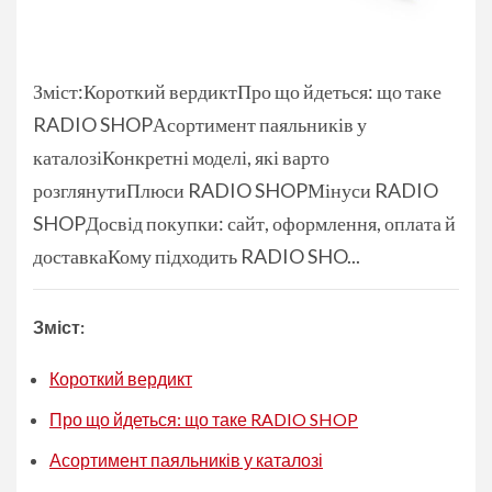
Зміст:Короткий вердиктПро що йдеться: що таке
RADIO SHOPАсортимент паяльників у
каталозіКонкретні моделі, які варто
розглянутиПлюси RADIO SHOPМінуси RADIO
SHOPДосвід покупки: сайт, оформлення, оплата й
доставкаКому підходить RADIO SHO...
Зміст:
Короткий вердикт
Про що йдеться: що таке RADIO SHOP
Асортимент паяльників у каталозі