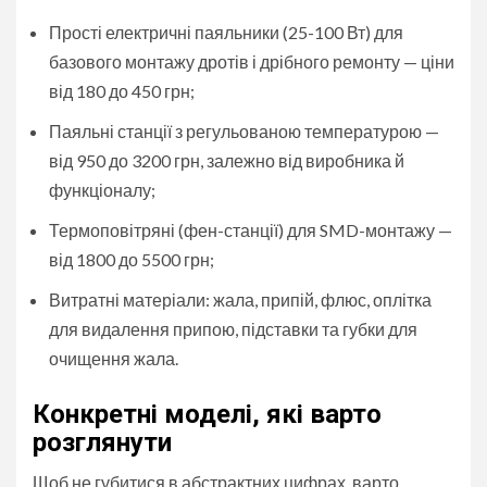
Прості електричні паяльники (25-100 Вт) для
базового монтажу дротів і дрібного ремонту — ціни
від 180 до 450 грн;
Паяльні станції з регульованою температурою —
від 950 до 3200 грн, залежно від виробника й
функціоналу;
Термоповітряні (фен-станції) для SMD-монтажу —
від 1800 до 5500 грн;
Витратні матеріали: жала, припій, флюс, оплітка
для видалення припою, підставки та губки для
очищення жала.
Конкретні моделі, які варто
розглянути
Щоб не губитися в абстрактних цифрах, варто