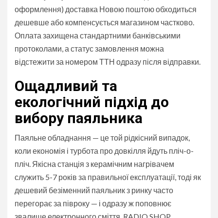
оформлення) доставка Новою поштою обходиться
дешевше або компенсується магазином частково.
Оплата захищена стандартними банківськими
протоколами, а статус замовлення можна
відстежити за номером ТТН одразу після відправки.
Ощадливий та
екологічний підхід до
вибору паяльника
Паяльне обладнання — це той рідкісний випадок,
коли економія і турбота про довкілля йдуть пліч-о-
пліч. Якісна станція з керамічним нагрівачем
служить 5-7 років за правильної експлуатації, тоді як
дешевий безіменний паяльник з ринку часто
перегорає за півроку — і одразу ж поповнює
звалище електронного сміття. RADIO SHOP