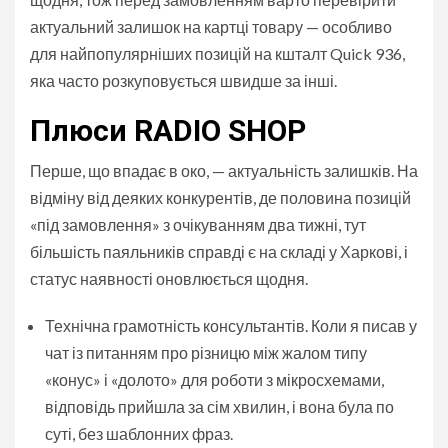
актуальний залишок на картці товару — особливо
для найпопулярніших позицій на кшталт Quick 936,
яка часто розкуповується швидше за інші.
Плюси RADIO SHOP
Перше, що впадає в око, — актуальність залишків. На
відміну від деяких конкурентів, де половина позицій
«під замовлення» з очікуванням два тижні, тут
більшість паяльників справді є на складі у Харкові, і
статус наявності оновлюється щодня.
Технічна грамотність консультантів. Коли я писав у
чат із питанням про різницю між жалом типу
«конус» і «долото» для роботи з мікросхемами,
відповідь прийшла за сім хвилин, і вона була по
суті, без шаблонних фраз.