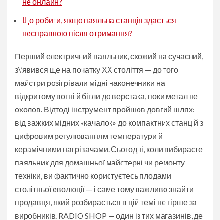
не онлайн?
Що робити, якщо паяльна станція здається
несправною після отримання?
Перший електричний паяльник, схожий на сучасний,
з\’явився ще на початку ХХ століття — до того
майстри розігрівали мідні наконечники на
відкритому вогні й бігли до верстака, поки метал не
охолов. Відтоді інструмент пройшов довгий шлях:
від важких мідних «качалок» до компактних станцій з
цифровим регулюванням температури й
керамічними нагрівачами. Сьогодні, коли вибираєте
паяльник для домашньої майстерні чи ремонту
техніки, ви фактично користуєтесь плодами
столітньої еволюції — і саме тому важливо знайти
продавця, який розбирається в цій темі не гірше за
виробників. RADIO SHOP — один із тих магазинів, де