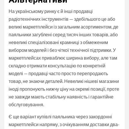
На українському ринку є й інші продавці
радіотехнічних інструментів — здебільшого це або
великі маркетплейси із загальним асортиментом, де
паяльники загублені серед тисяч інших товарів, або
невеликі спеціалізовані крамниці з обмеженим
вибором моделей і без чіткої технічної підтримки. У
маркетплейсах приваблює ширина вибору, але там
складно отримати консультацію по конкретній
моделі — продавці часто просто перепродають
товар, не знаючи деталей. Невеликі нішеві магазини
іноді пропонують нижчу ціну на окремі позиції, проте
не завжди мають стабільну наявність і гарантійне
обслуговування.
Є ще варіант купівлі паяльника через закордонні
маркетплейси напряму, з очікуванням доставки два-