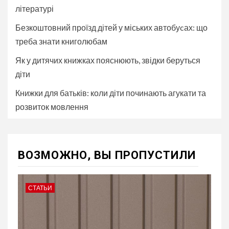
літературі
Безкоштовний проїзд дітей у міських автобуcах: що
треба знати книголюбам
Як у дитячих книжках пояснюють, звідки беруться
діти
Книжки для батьків: коли діти починають агукати та
розвиток мовлення
ВОЗМОЖНО, ВЫ ПРОПУСТИЛИ
СТАТЬИ