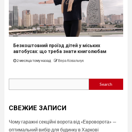
Безкоштовний проїзд дітей у міських
автобуcах: що треба знати книголюбам
2 месяца тому назад
Вера Ковальчук
Search
Search
СВЕЖИЕ ЗАПИСИ
Чому гаражні секційні ворота від «Евроворота» —
оптимальний вибір для будинку в Харкові