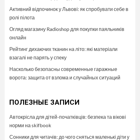
Активний відпочинок у Львові: як спробувати себе в
ролі пілота
Огляд магазину Radioshop для покупки паяльників
онлайн
Рейтинг дихаючих тканин на літо: які матеріали
взагалі не парять у спеку
Насколько безопасны современные гаражные
ворота: защита от взлома и случайных ситуаций
ПОЛЕЗНЫЕ ЗАПИСИ
Автокрісла для дітей-початківців: безпека та вікові
норми на skifbook
Сонники для читачів: до чого сняться маленькі діти у