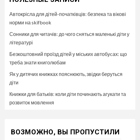
Автокрісла для дітей-початківців: безпека та вікові
норми на skifbook
Сонники для читачів: до чого сняться маленькі діти у
літературі
Безкоштовний проїзд дітей у міських автобуcах: що
треба знати книголюбам
Як у дитячих книжках пояснюють, звідки беруться
діти
Книжки для батьків: коли діти починають агукати та
розвиток мовлення
ВОЗМОЖНО, ВЫ ПРОПУСТИЛИ