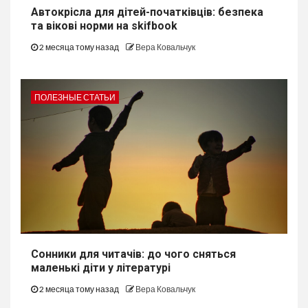
Автокрісла для дітей-початківців: безпека
та вікові норми на skifbook
2 месяца тому назад
Вера Ковальчук
ПОЛЕЗНЫЕ СТАТЬИ
Сонники для читачів: до чого сняться
маленькі діти у літературі
2 месяца тому назад
Вера Ковальчук