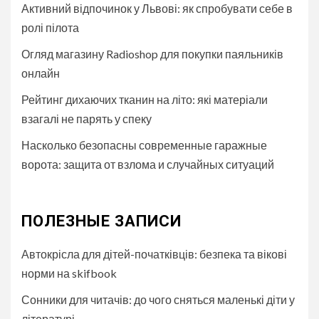
Активний відпочинок у Львові: як спробувати себе в
ролі пілота
Огляд магазину Radioshop для покупки паяльників
онлайн
Рейтинг дихаючих тканин на літо: які матеріали
взагалі не парять у спеку
Насколько безопасны современные гаражные
ворота: защита от взлома и случайных ситуаций
ПОЛЕЗНЫЕ ЗАПИСИ
Автокрісла для дітей-початківців: безпека та вікові
норми на skifbook
Сонники для читачів: до чого сняться маленькі діти у
літературі