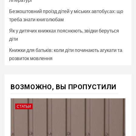
Безкоштовний проїзд дітей у міських автобуcах: що
треба знати книголюбам
Як у дитячих книжках пояснюють, звідки беруться
діти
Книжки для батьків: коли діти починають агукати та
розвиток мовлення
ВОЗМОЖНО, ВЫ ПРОПУСТИЛИ
СТАТЬИ