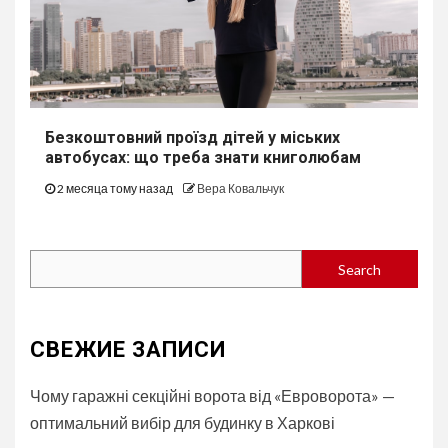
Безкоштовний проїзд дітей у міських
автобуcах: що треба знати книголюбам
2 месяца тому назад
Вера Ковальчук
Search
Search
СВЕЖИЕ ЗАПИСИ
Чому гаражні секційні ворота від «Евроворота» —
оптимальний вибір для будинку в Харкові