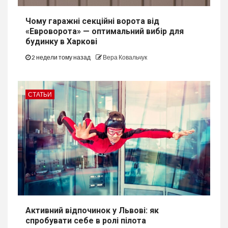
Чому гаражні секційні ворота від
«Евроворота» — оптимальний вибір для
будинку в Харкові
2 недели тому назад
Вера Ковальчук
СТАТЬИ
Активний відпочинок у Львові: як
спробувати себе в ролі пілота