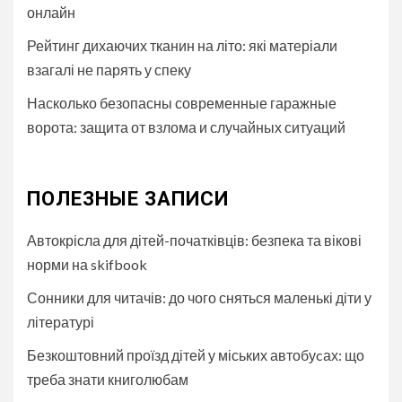
онлайн
Рейтинг дихаючих тканин на літо: які матеріали
взагалі не парять у спеку
Насколько безопасны современные гаражные
ворота: защита от взлома и случайных ситуаций
ПОЛЕЗНЫЕ ЗАПИСИ
Автокрісла для дітей-початківців: безпека та вікові
норми на skifbook
Сонники для читачів: до чого сняться маленькі діти у
літературі
Безкоштовний проїзд дітей у міських автобуcах: що
треба знати книголюбам