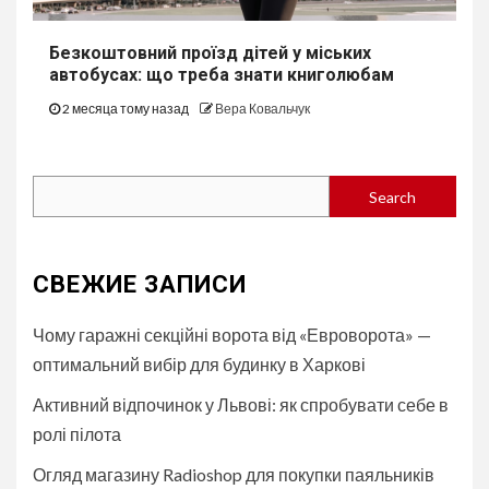
Безкоштовний проїзд дітей у міських
автобуcах: що треба знати книголюбам
2 месяца тому назад
Вера Ковальчук
Search
Search
СВЕЖИЕ ЗАПИСИ
Чому гаражні секційні ворота від «Евроворота» —
оптимальний вибір для будинку в Харкові
Активний відпочинок у Львові: як спробувати себе в
ролі пілота
Огляд магазину Radioshop для покупки паяльників