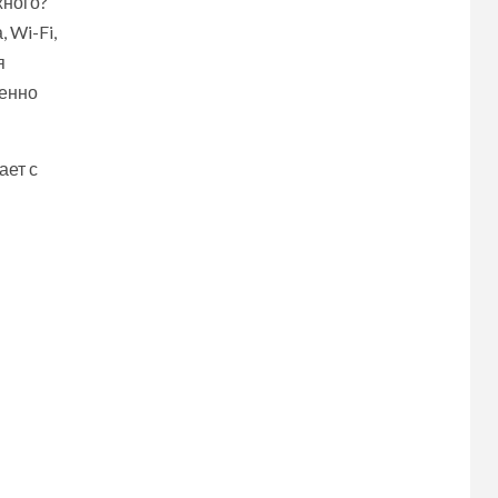
жного?
 Wi-Fi,
я
менно
ает с