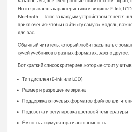
Казалось бы, все электронные книги похожи: экран, к
Но открываешь характеристики и видишь: E-Ink, LCD,
Bluetooth… Плюс за каждым устройством тянется ш
приключения: чтобы найти «ту самую» модель, важн
для вас.
Обычный читатель, который любит засыпать с романо
кучей учебников в разных форматах, важно другое.
Вот краткий список критериев, которые стоит учитыв
Тип дисплея (E-Ink или LCD)
Размер и разрешение экрана
Поддержка ключевых форматов файлов для чтения
Подсветка и регулировка цветовой температуры
Ёмкость аккумулятора и автономность