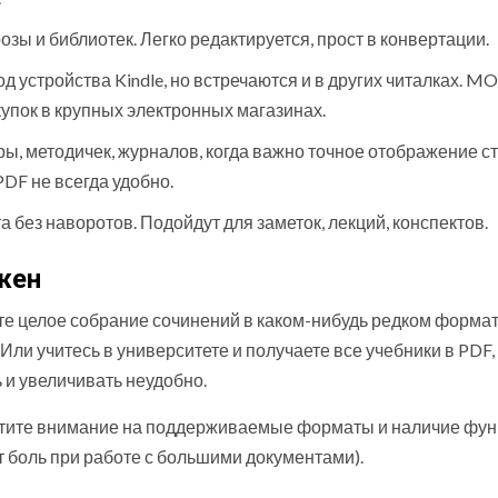
зы и библиотек. Легко редактируется, прост в конвертации.
устройства Kindle, но встречаются и в других читалках. M
купок в крупных электронных магазинах.
ы, методичек, журналов, когда важно точное отображение с
PDF не всегда удобно.
 без наворотов. Подойдут для заметок, лекций, конспектов.
жен
те целое собрание сочинений в каком-нибудь редком форма
 Или учитесь в университете и получаете все учебники в PDF,
 и увеличивать неудобно.
братите внимание на поддерживаемые форматы и наличие фу
т боль при работе с большими документами).