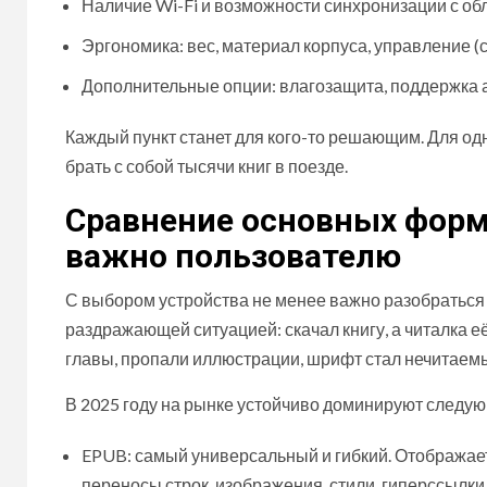
Наличие Wi-Fi и возможности синхронизации с о
Эргономика: вес, материал корпуса, управление (
Дополнительные опции: влагозащита, поддержка 
Каждый пункт станет для кого-то решающим. Для одн
брать с собой тысячи книг в поезде.
Сравнение основных форм
важно пользователю
С выбором устройства не менее важно разобраться 
раздражающей ситуацией: скачал книгу, а читалка её
главы, пропали иллюстрации, шрифт стал нечитае
В 2025 году на рынке устойчиво доминируют следу
EPUB: самый универсальный и гибкий. Отображае
переносы строк, изображения, стили, гиперссылки