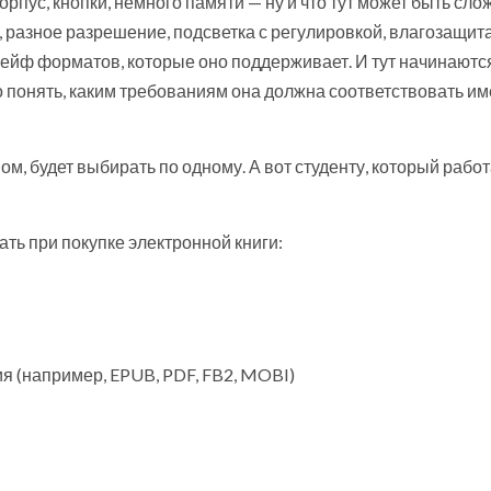
орпус, кнопки, немного памяти — ну и что тут может быть сло
 разное разрешение, подсветка с регулировкой, влагозащита,
лейф форматов, которые оно поддерживает. И тут начинаютс
о понять, каким требованиям она должна соответствовать и
м, будет выбирать по одному. А вот студенту, который работ
ать при покупке электронной книги:
 (например, EPUB, PDF, FB2, MOBI)