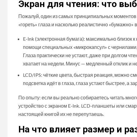
Экран для чтения: что выб
Пожалуй, один из самых принципиальных моментов — 
«гореть» глаза и насколько реалистично «бумажно» в
E-Ink (электронная бумага): максимально близок к
помощи специальных «микрокапсул» с чернилами, 
Глаза практически не устают, даже при долгом ч
хватает на недели. Минус — медленный отклик и 
LCD/IPS: чёткие цвета, быстрая реакция, можно с
подсветка идёт в глаза, глаза устают быстрее, а за
По опыту: если вы реально собираетесь читать много
устройство с экраном E-Ink. LCD-планшеты или смар
настоящей книгой их не перепутаешь.
На что влияет размер и р