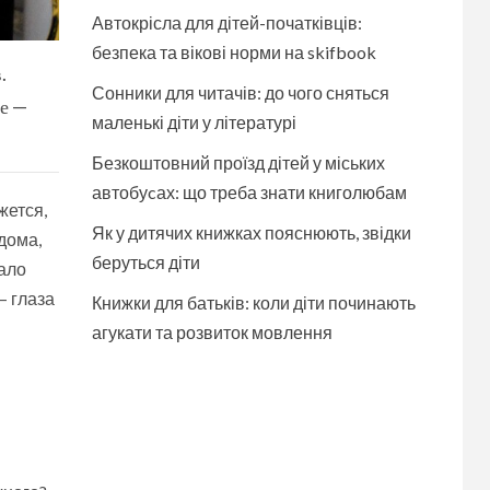
Автокрісла для дітей-початківців:
безпека та вікові норми на skifbook
.
Сонники для читачів: до чого сняться
ве —
маленькі діти у літературі
Безкоштовний проїзд дітей у міських
автобуcах: що треба знати книголюбам
жется,
Як у дитячих книжках пояснюють, звідки
дома,
беруться діти
тало
— глаза
Книжки для батьків: коли діти починають
агукати та розвиток мовлення