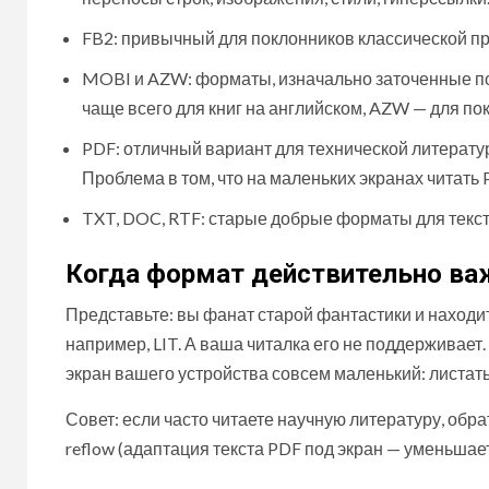
FB2: привычный для поклонников классической про
MOBI и AZW: форматы, изначально заточенные под 
чаще всего для книг на английском, AZW — для по
PDF: отличный вариант для технической литератур
Проблема в том, что на маленьких экранах читать 
TXT, DOC, RTF: старые добрые форматы для текста
Когда формат действительно ва
Представьте: вы фанат старой фантастики и находи
например, LIT. А ваша читалка его не поддерживает.
экран вашего устройства совсем маленький: листать
Совет: если часто читаете научную литературу, о
reflow (адаптация текста PDF под экран — уменьшае