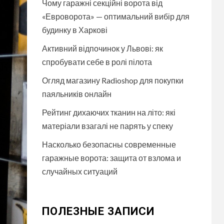
Чому гаражні секційні ворота від
«Евроворота» — оптимальний вибір для
будинку в Харкові
Активний відпочинок у Львові: як
спробувати себе в ролі пілота
Огляд магазину Radioshop для покупки
паяльників онлайн
Рейтинг дихаючих тканин на літо: які
матеріали взагалі не парять у спеку
Насколько безопасны современные
гаражные ворота: защита от взлома и
случайных ситуаций
ПОЛЕЗНЫЕ ЗАПИСИ