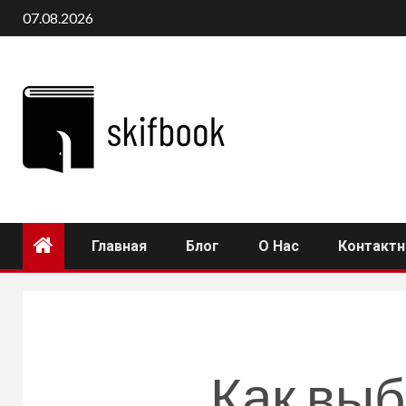
Перейти
07.08.2026
к
содержимому
Главная
Блог
О Нас
Контакт
Как выб