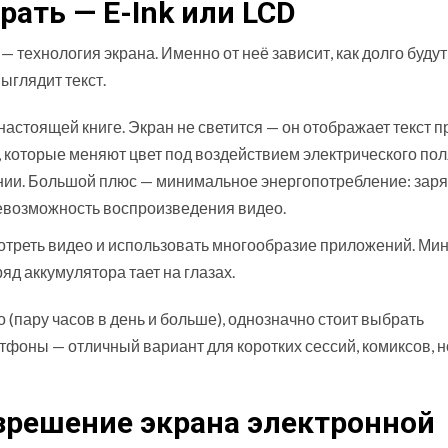
рать — E-Ink или LCD
технология экрана. Именно от неё зависит, как долго будут
ыглядит текст.
 настоящей книге. Экран не светится — он отображает текст п
которые меняют цвет под воздействием электрического пол
тении. Большой плюс — минимальное энергопотребление: зар
невозможность воспроизведения видео.
мотреть видео и использовать многообразие приложений. Ми
ряд аккумулятора тает на глазах.
 (пару часов в день и больше), однозначно стоит выбрать
тфоны — отличный вариант для коротких сессий, комиксов, н
азрешение экрана электронной