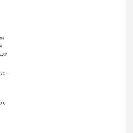
ри
я.
ядки
нус —
о с