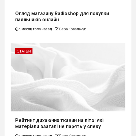
Огляд магазину Radioshop для покупки
паяльників онлайн
1 месяц тому назад
Вера Ковальчук
СТАТЬИ
Рейтинг дихаючих тканин на літо: які
матеріали взагалі не парять у спеку
1 месяц тому назад
Вера Ковальчук