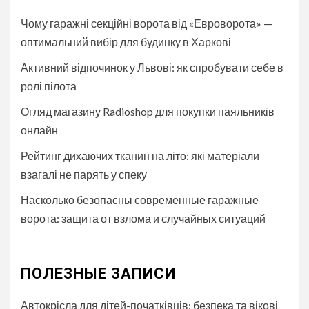
Чому гаражні секційні ворота від «Евроворота» —
оптимальний вибір для будинку в Харкові
Активний відпочинок у Львові: як спробувати себе в
ролі пілота
Огляд магазину Radioshop для покупки паяльників
онлайн
Рейтинг дихаючих тканин на літо: які матеріали
взагалі не парять у спеку
Насколько безопасны современные гаражные
ворота: защита от взлома и случайных ситуаций
ПОЛЕЗНЫЕ ЗАПИСИ
Автокрісла для дітей-початківців: безпека та вікові