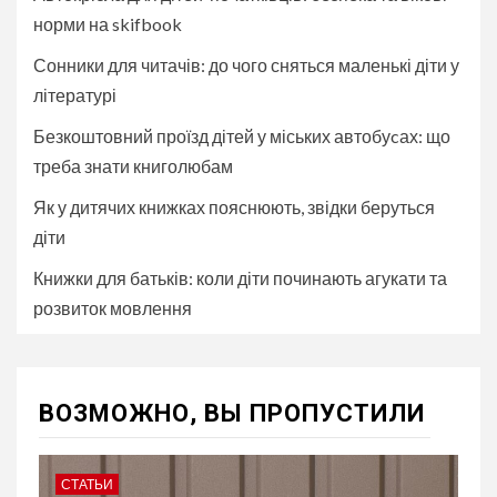
норми на skifbook
Сонники для читачів: до чого сняться маленькі діти у
літературі
Безкоштовний проїзд дітей у міських автобуcах: що
треба знати книголюбам
Як у дитячих книжках пояснюють, звідки беруться
діти
Книжки для батьків: коли діти починають агукати та
розвиток мовлення
ВОЗМОЖНО, ВЫ ПРОПУСТИЛИ
СТАТЬИ