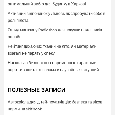
оптимальний вибір для будинку в Харкові
Активний відпочинок у Львові: як спробувати себе в
ролі пілота
Огляд магазину Radioshop для покупки паяльників
онлайн
Рейтинг дихаючих тканин на літо: які матеріали
взагалі не парять у спеку
Насколько безопасны современные гаражные
ворота: защита от взлома и случайных ситуаций
ПОЛЕЗНЫЕ ЗАПИСИ
Автокрісла для дітей-початківців: безпека та вікові
норми на skifbook