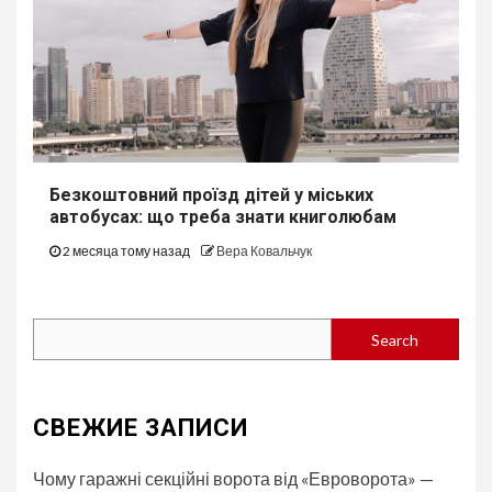
Безкоштовний проїзд дітей у міських
автобуcах: що треба знати книголюбам
2 месяца тому назад
Вера Ковальчук
Search
Search
СВЕЖИЕ ЗАПИСИ
Чому гаражні секційні ворота від «Евроворота» —