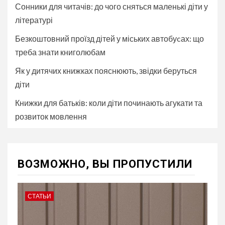
Сонники для читачів: до чого сняться маленькі діти у
літературі
Безкоштовний проїзд дітей у міських автобуcах: що
треба знати книголюбам
Як у дитячих книжках пояснюють, звідки беруться
діти
Книжки для батьків: коли діти починають агукати та
розвиток мовлення
ВОЗМОЖНО, ВЫ ПРОПУСТИЛИ
СТАТЬИ