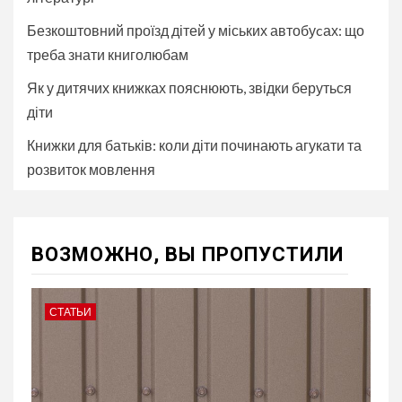
Безкоштовний проїзд дітей у міських автобуcах: що
треба знати книголюбам
Як у дитячих книжках пояснюють, звідки беруться
діти
Книжки для батьків: коли діти починають агукати та
розвиток мовлення
ВОЗМОЖНО, ВЫ ПРОПУСТИЛИ
СТАТЬИ