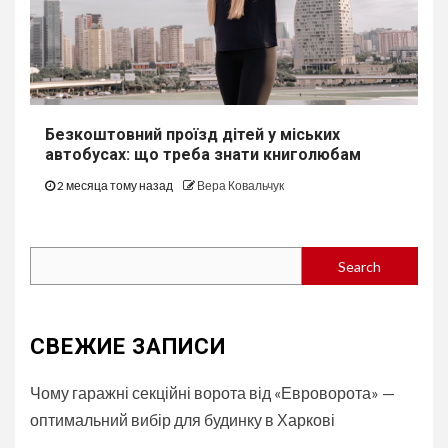
Безкоштовний проїзд дітей у міських
автобуcах: що треба знати книголюбам
2 месяца тому назад
Вера Ковальчук
Search
Search
СВЕЖИЕ ЗАПИСИ
Чому гаражні секційні ворота від «Евроворота» —
оптимальний вибір для будинку в Харкові