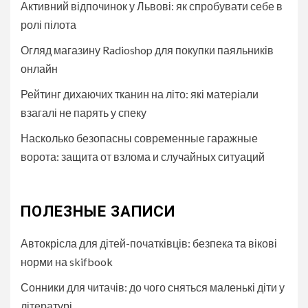
Активний відпочинок у Львові: як спробувати себе в
ролі пілота
Огляд магазину Radioshop для покупки паяльників
онлайн
Рейтинг дихаючих тканин на літо: які матеріали
взагалі не парять у спеку
Насколько безопасны современные гаражные
ворота: защита от взлома и случайных ситуаций
ПОЛЕЗНЫЕ ЗАПИСИ
Автокрісла для дітей-початківців: безпека та вікові
норми на skifbook
Сонники для читачів: до чого сняться маленькі діти у
літературі