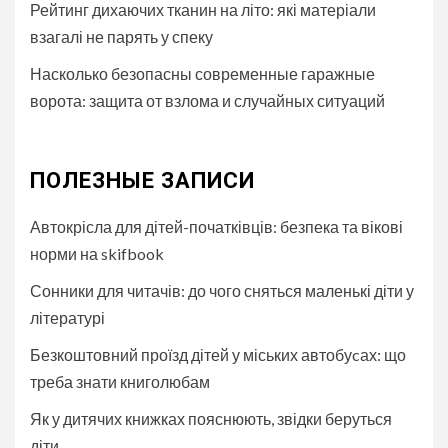
Рейтинг дихаючих тканин на літо: які матеріали
взагалі не парять у спеку
Насколько безопасны современные гаражные
ворота: защита от взлома и случайных ситуаций
ПОЛЕЗНЫЕ ЗАПИСИ
Автокрісла для дітей-початківців: безпека та вікові
норми на skifbook
Сонники для читачів: до чого сняться маленькі діти у
літературі
Безкоштовний проїзд дітей у міських автобуcах: що
треба знати книголюбам
Як у дитячих книжках пояснюють, звідки беруться
діти