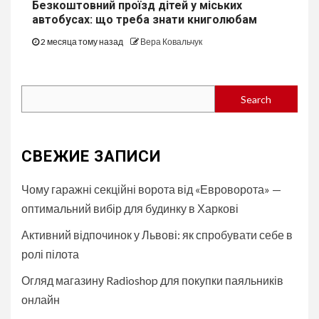
Безкоштовний проїзд дітей у міських
автобуcах: що треба знати книголюбам
2 месяца тому назад
Вера Ковальчук
Search
Search
СВЕЖИЕ ЗАПИСИ
Чому гаражні секційні ворота від «Евроворота» —
оптимальний вибір для будинку в Харкові
Активний відпочинок у Львові: як спробувати себе в
ролі пілота
Огляд магазину Radioshop для покупки паяльників
онлайн