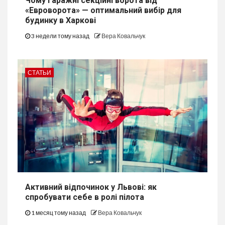
Чому гаражні секційні ворота від
«Евроворота» — оптимальний вибір для
будинку в Харкові
3 недели тому назад
Вера Ковальчук
СТАТЬИ
Активний відпочинок у Львові: як
спробувати себе в ролі пілота
1 месяц тому назад
Вера Ковальчук