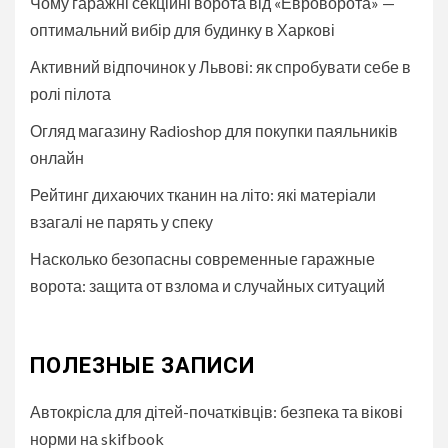
Чому гаражні секційні ворота від «Евроворота» —
оптимальний вибір для будинку в Харкові
Активний відпочинок у Львові: як спробувати себе в
ролі пілота
Огляд магазину Radioshop для покупки паяльників
онлайн
Рейтинг дихаючих тканин на літо: які матеріали
взагалі не парять у спеку
Насколько безопасны современные гаражные
ворота: защита от взлома и случайных ситуаций
ПОЛЕЗНЫЕ ЗАПИСИ
Автокрісла для дітей-початківців: безпека та вікові
норми на skifbook