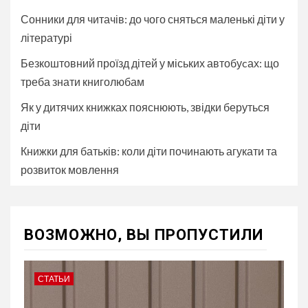
Сонники для читачів: до чого сняться маленькі діти у
літературі
Безкоштовний проїзд дітей у міських автобуcах: що
треба знати книголюбам
Як у дитячих книжках пояснюють, звідки беруться
діти
Книжки для батьків: коли діти починають агукати та
розвиток мовлення
ВОЗМОЖНО, ВЫ ПРОПУСТИЛИ
СТАТЬИ