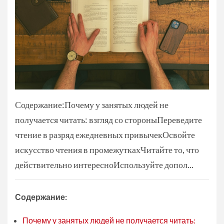
Содержание:Почему у занятых людей не
получается читать: взгляд со стороныПереведите
чтение в разряд ежедневных привычекОсвойте
искусство чтения в промежуткахЧитайте то, что
действительно интересноИспользуйте допол...
Содержание:
Почему у занятых людей не получается читать: