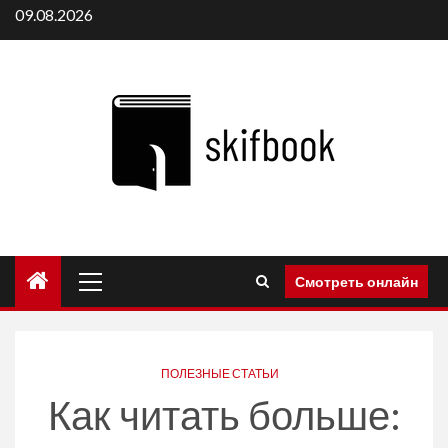
Перейти
09.08.2026
к
содержимому
Основное
Смотреть онлайн
меню
ПОЛЕЗНЫЕ СТАТЬИ
Как читать больше: