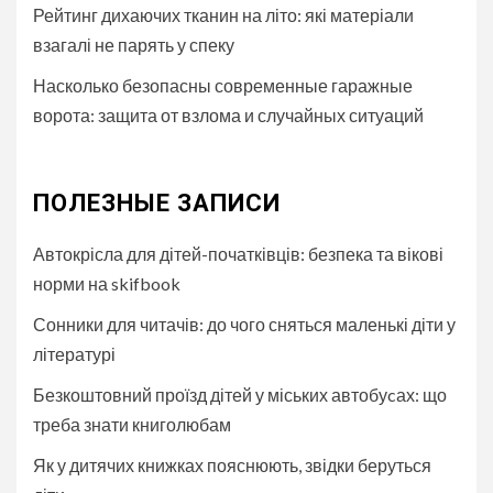
Рейтинг дихаючих тканин на літо: які матеріали
взагалі не парять у спеку
Насколько безопасны современные гаражные
ворота: защита от взлома и случайных ситуаций
ПОЛЕЗНЫЕ ЗАПИСИ
Автокрісла для дітей-початківців: безпека та вікові
норми на skifbook
Сонники для читачів: до чого сняться маленькі діти у
літературі
Безкоштовний проїзд дітей у міських автобуcах: що
треба знати книголюбам
Як у дитячих книжках пояснюють, звідки беруться