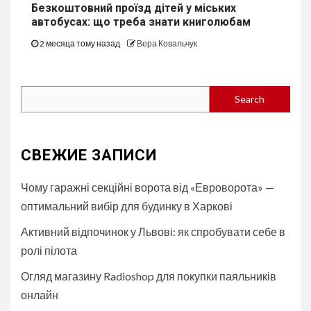
Безкоштовний проїзд дітей у міських
автобуcах: що треба знати книголюбам
2 месяца тому назад
Вера Ковальчук
Search
Search
СВЕЖИЕ ЗАПИСИ
Чому гаражні секційні ворота від «Евроворота» —
оптимальний вибір для будинку в Харкові
Активний відпочинок у Львові: як спробувати себе в
ролі пілота
Огляд магазину Radioshop для покупки паяльників
онлайн