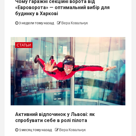
Чому гаражні секційні ворота від
«Евроворота» — оптимальний вибір для
будинку в Харкові
3 недели тому назад
Вера Ковальчук
СТАТЬИ
Активний відпочинок у Львові: як
спробувати себе в ролі пілота
1 месяц тому назад
Вера Ковальчук