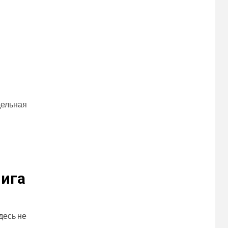
дельная
нига
десь не