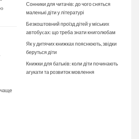
Сонники для читачів: до чого сняться
ую
маленькі діти у літературі
Безкоштовний проїзд дітей у міських
автобуcах: що треба знати книголюбам
Як у дитячих книжках пояснюють, звідки
беруться діти
а
Книжки для батьків: коли діти починають
агукати та розвиток мовлення
 чаще