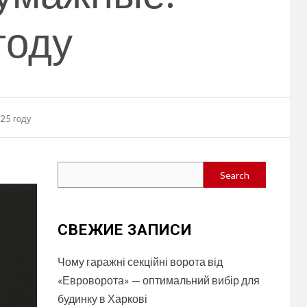
году
025 году
Search
Search
СВЕЖИЕ ЗАПИСИ
Чому гаражні секційні ворота від
«Евроворота» — оптимальний вибір для
будинку в Харкові