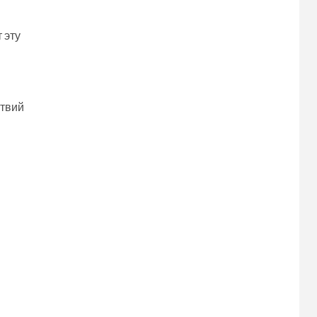
 эту
ствий