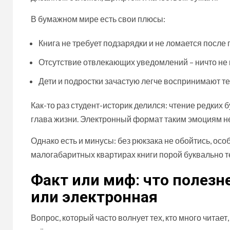
В бумажном мире есть свои плюсы:
Книга не требует подзарядки и не ломается после 
Отсутствие отвлекающих уведомлений – ничто не 
Дети и подростки зачастую легче воспринимают те
Как-то раз студент-историк делился: чтение редких б
глава жизни. Электронный формат таким эмоциям не
Однако есть и минусы: без рюкзака не обойтись, осо
малогабаритных квартирах книги порой буквально т
Факт или миф: что полезн
или электронная
Вопрос, который часто волнует тех, кто много читает