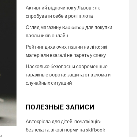
Активний відпочинок у Львові: як
спробувати себе в ролі пілота
Огляд магазину Radioshop для покупки
паяльників онлайн
Рейтинг дихаючих тканин на літо: які
матеріали взагалі не парять у спеку
Насколько безопасны современные
гаражные ворота: защита от взлома и
случайных ситуаций
ПОЛЕЗНЫЕ ЗАПИСИ
Автокрісла для дітей-початківців:
безпека та вікові норми на skifbook
ы