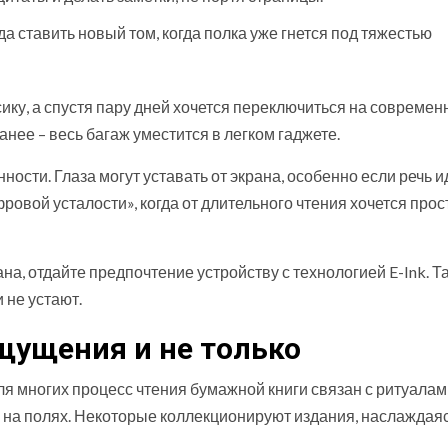
а ставить новый том, когда полка уже гнется под тяжестью
ику, а спустя пару дней хочется переключиться на совреме
нее – весь багаж уместится в легком гаджете.
нности. Глаза могут уставать от экрана, особенно если речь и
овой усталости», когда от длительного чтения хочется прос
ана, отдайте предпочтение устройству с технологией E-Ink. Т
 не устают.
щущения и не только
ля многих процесс чтения бумажной книги связан с ритуалам
и на полях. Некоторые коллекционируют издания, наслаждая