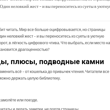
Один неловкий жест – и вы переноситесь из суеты в уютн
юбит читать. Мир все больше оцифровывается, но страницы
ин неловкий жест – и вы переноситесь из суеты в уютную
от, в лёгкость цифрового чтива. Что выбрать, если место н
становится драгоценностью?
ды, плюсы, подводные камни
аменить всё – от кошелька до привычек чтения. Читатели все
 можно держать целую библиотеку.
самолёте или поезде.
итаты и делать заметки, не портя страницы.