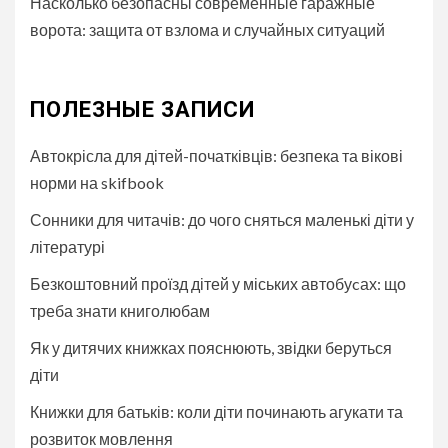
Насколько безопасны современные гаражные
ворота: защита от взлома и случайных ситуаций
ПОЛЕЗНЫЕ ЗАПИСИ
Автокрісла для дітей-початківців: безпека та вікові
норми на skifbook
Сонники для читачів: до чого сняться маленькі діти у
літературі
Безкоштовний проїзд дітей у міських автобуcах: що
треба знати книголюбам
Як у дитячих книжках пояснюють, звідки беруться
діти
Книжки для батьків: коли діти починають агукати та
розвиток мовлення