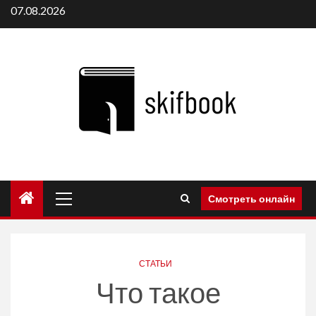
Перейти
07.08.2026
к
содержимому
Основное
Смотреть онлайн
меню
СТАТЬИ
Что такое