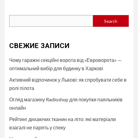
Search
Search
СВЕЖИЕ ЗАПИСИ
Чому гаражні секційні ворота від «Евроворота» —
оптимальний вибір для будинку в Харкові
Активний відпочинок у Львові: як спробувати себе в
ролі пілота
Огляд магазину Radioshop для покупки паяльників
онлайн
Рейтинг дихаючих тканин на літо: які матеріали
взагалі не парять у спеку