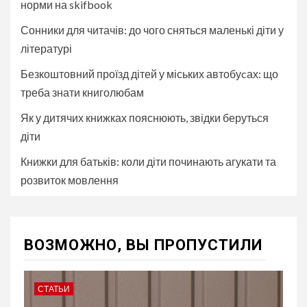
норми на skifbook
Сонники для читачів: до чого сняться маленькі діти у
літературі
Безкоштовний проїзд дітей у міських автобуcах: що
треба знати книголюбам
Як у дитячих книжках пояснюють, звідки беруться
діти
Книжки для батьків: коли діти починають агукати та
розвиток мовлення
ВОЗМОЖНО, ВЫ ПРОПУСТИЛИ
СТАТЬИ