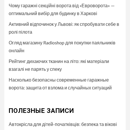
Чому гаражні секційні ворота від «Евроворота» —
оптимальний вибір для будинку в Харкові
Активний відпочинок у Львові: як спробувати себе в
ролі пілота
Огляд магазину Radioshop для покупки паяльників
онлайн
Рейтинг дихаючих тканин на літо: які матеріали
взагалі не парять у спеку
Насколько безопасны современные гаражные
ворота: защита от взлома и случайных ситуаций
ПОЛЕЗНЫЕ ЗАПИСИ
Автокрісла для дітей-початківців: безпека та вікові