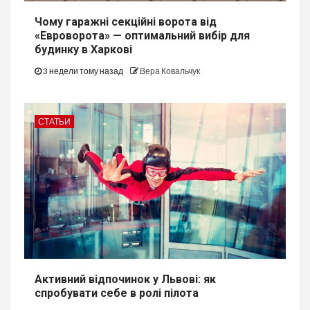
Чому гаражні секційні ворота від
«Евроворота» — оптимальний вибір для
будинку в Харкові
3 недели тому назад
Вера Ковальчук
СТАТЬИ
Активний відпочинок у Львові: як
спробувати себе в ролі пілота