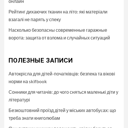
онлайн
Рейтинг дихаючих тканин на літо: які матеріали
взагалі не парять у спеку
Насколько безопасны современные гаражные
ворота: защита от взлома и случайных ситуаций
ПОЛЕЗНЫЕ ЗАПИСИ
Автокрісла для дітей-початківців: безпека та вікові
норми на skifbook
Сонники для читачів: до чого сняться маленькі діти у
літературі
Безкоштовний проїзд дітей у міських автобуcах: що
треба знати книголюбам