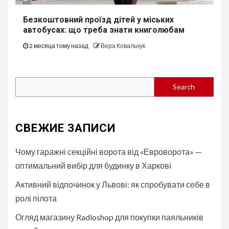
Безкоштовний проїзд дітей у міських
автобуcах: що треба знати книголюбам
2 месяца тому назад
Вера Ковальчук
Search
Search
СВЕЖИЕ ЗАПИСИ
Чому гаражні секційні ворота від «Евроворота» —
оптимальний вибір для будинку в Харкові
Активний відпочинок у Львові: як спробувати себе в
ролі пілота
Огляд магазину Radioshop для покупки паяльників