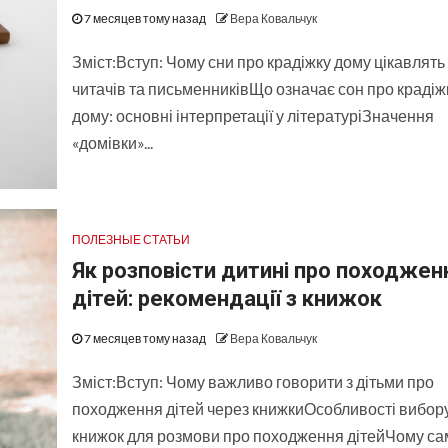
7 месяцев тому назад
Вера Ковальчук
Зміст:Вступ: Чому сни про крадіжку дому цікавлять
читачів та письменниківЩо означає сон про крадіж
дому: основні інтерпретації у літературіЗначення
«домівки»...
ПОЛЕЗНЫЕ СТАТЬИ
Як розповісти дитині про походжен
дітей: рекомендації з книжок
7 месяцев тому назад
Вера Ковальчук
Зміст:Вступ: Чому важливо говорити з дітьми про
походження дітей через книжкиОсобливості вибор
книжок для розмови про походження дітейЧому са