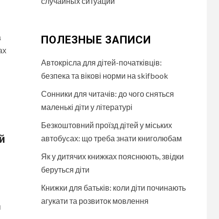
случайных ситуаций
а
ПОЛЕЗНЫЕ ЗАПИСИ
ах
Автокрісла для дітей-початківців:
безпека та вікові норми на skifbook
Сонники для читачів: до чого сняться
маленькі діти у літературі
Безкоштовний проїзд дітей у міських
й
автобуcах: що треба знати книголюбам
Як у дитячих книжках пояснюють, звідки
беруться діти
Книжки для батьків: коли діти починають
агукати та розвиток мовлення
я