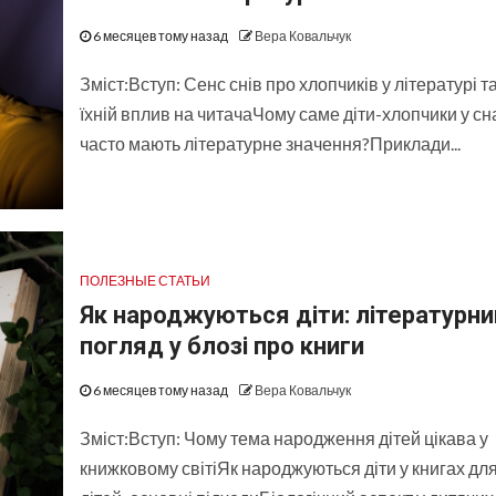
6 месяцев тому назад
Вера Ковальчук
Зміст:Вступ: Сенс снів про хлопчиків у літературі т
їхній вплив на читачаЧому саме діти-хлопчики у сн
часто мають літературне значення?Приклади...
ПОЛЕЗНЫЕ СТАТЬИ
Як народжуються діти: літературни
погляд у блозі про книги
6 месяцев тому назад
Вера Ковальчук
Зміст:Вступ: Чому тема народження дітей цікава у
книжковому світіЯк народжуються діти у книгах дл