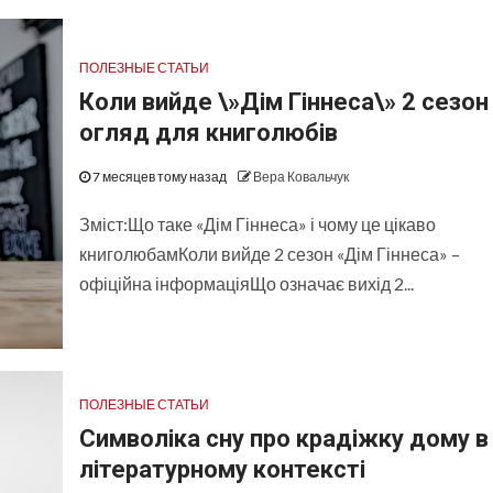
ПОЛЕЗНЫЕ СТАТЬИ
Коли вийде \»Дім Гіннеса\» 2 сезон
огляд для книголюбів
7 месяцев тому назад
Вера Ковальчук
Зміст:Що таке «Дім Гіннеса» і чому це цікаво
книголюбамКоли вийде 2 сезон «Дім Гіннеса» –
офіційна інформаціяЩо означає вихід 2...
ПОЛЕЗНЫЕ СТАТЬИ
Символіка сну про крадіжку дому в
літературному контексті