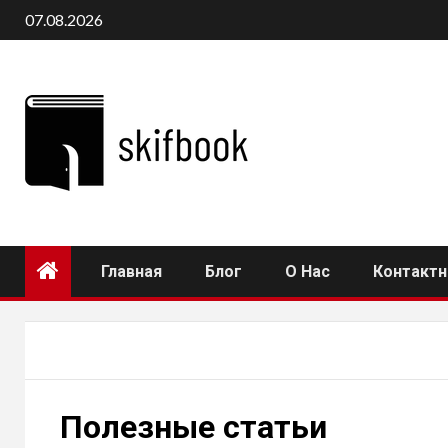
Перейти
07.08.2026
к
содержимому
Главная
Блог
О Нас
Контакт
Полезные статьи