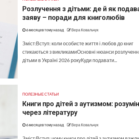
Розлучення з дітьми: де й як подав
заяву – поради для книголюбів
6 месяцев тому назад
Вера Ковальчук
Зміст:Вступ: коли особисте життя і любов до книг
стикаються з викликамиОсновні нюанси розлученн
дітьми в Україні 2026 рокуКуди подавати...
ПОЛЕЗНЫЕ СТАТЬИ
Книги про дітей з аутизмом: розумі
через літературу
6 месяцев тому назад
Вера Ковальчук
Зміст:Вступ: чому книги про дітей з аутизмом важли