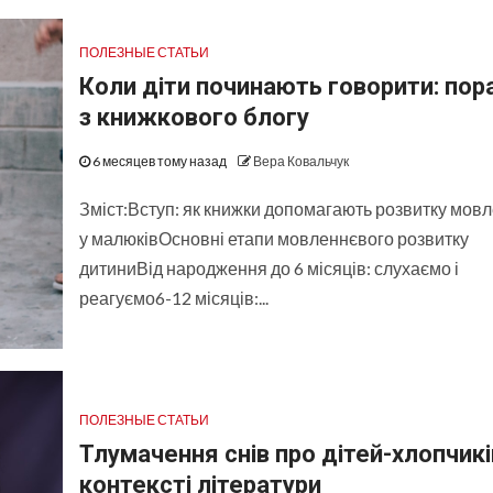
ПОЛЕЗНЫЕ СТАТЬИ
Коли діти починають говорити: пор
з книжкового блогу
6 месяцев тому назад
Вера Ковальчук
Зміст:Вступ: як книжки допомагають розвитку мов
у малюківОсновні етапи мовленнєвого розвитку
дитиниВід народження до 6 місяців: слухаємо і
реагуємо6-12 місяців:...
ПОЛЕЗНЫЕ СТАТЬИ
Тлумачення снів про дітей-хлопчикі
контексті літератури