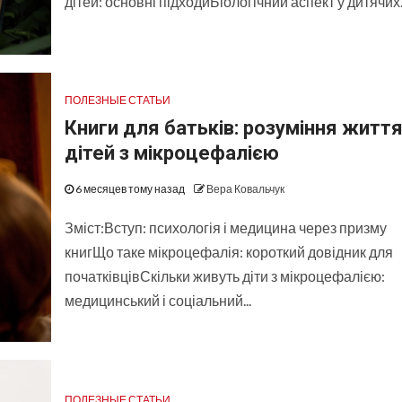
дітей: основні підходиБіологічний аспект у дитячих..
ПОЛЕЗНЫЕ СТАТЬИ
Книги для батьків: розуміння житт
дітей з мікроцефалією
6 месяцев тому назад
Вера Ковальчук
Зміст:Вступ: психологія і медицина через призму
книгЩо таке мікроцефалія: короткий довідник для
початківцівСкільки живуть діти з мікроцефалією:
медицинський і соціальний...
ПОЛЕЗНЫЕ СТАТЬИ