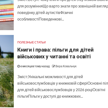
для розумінняЩо варто знати про зовнішній вигляд
поведінку дітей аутистівФізичні
особливостіПоведенкові...
ПОЛЕЗНЫЕ СТАТЬИ
Книги і права: пільги для дітей
військових у читанні та освіті
6 месяцев тому назад
Вера Ковальчук
Зміст:Унікальні можливості для дітей
військовослужбовців у книжковій сферіОсновні піл
для дітей військовослужбовців у 2026 роціОсвітні
пільгиПільги у доступі до книжкових...