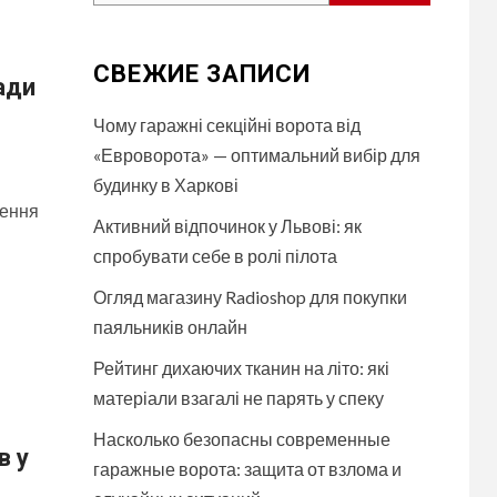
СВЕЖИЕ ЗАПИСИ
ади
Чому гаражні секційні ворота від
«Евроворота» — оптимальний вибір для
будинку в Харкові
лення
Активний відпочинок у Львові: як
спробувати себе в ролі пілота
Огляд магазину Radioshop для покупки
паяльників онлайн
Рейтинг дихаючих тканин на літо: які
матеріали взагалі не парять у спеку
Насколько безопасны современные
в у
гаражные ворота: защита от взлома и