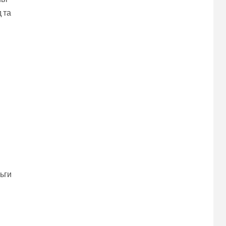
 та
ьги