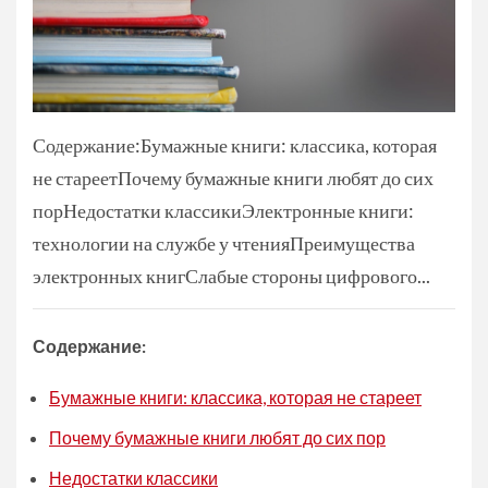
Содержание:Бумажные книги: классика, которая
не стареетПочему бумажные книги любят до сих
порНедостатки классикиЭлектронные книги:
технологии на службе у чтенияПреимущества
электронных книгСлабые стороны цифрового...
Содержание:
Бумажные книги: классика, которая не стареет
Почему бумажные книги любят до сих пор
Недостатки классики