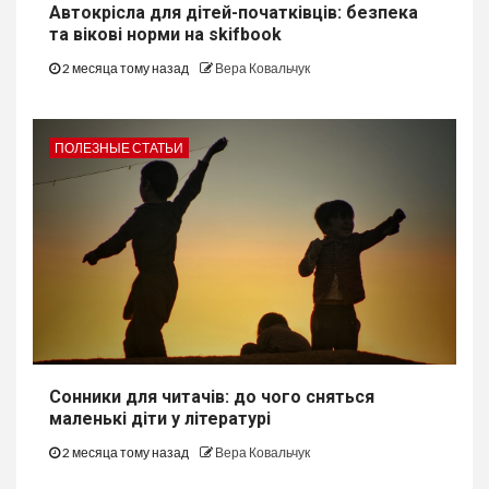
Автокрісла для дітей-початківців: безпека
та вікові норми на skifbook
2 месяца тому назад
Вера Ковальчук
ПОЛЕЗНЫЕ СТАТЬИ
Сонники для читачів: до чого сняться
маленькі діти у літературі
2 месяца тому назад
Вера Ковальчук