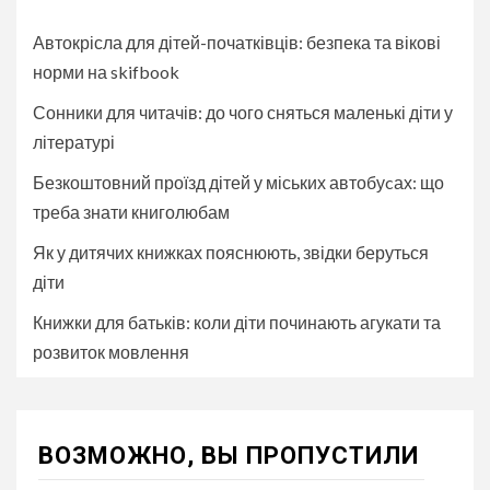
Автокрісла для дітей-початківців: безпека та вікові
норми на skifbook
Сонники для читачів: до чого сняться маленькі діти у
літературі
Безкоштовний проїзд дітей у міських автобуcах: що
треба знати книголюбам
Як у дитячих книжках пояснюють, звідки беруться
діти
Книжки для батьків: коли діти починають агукати та
розвиток мовлення
ВОЗМОЖНО, ВЫ ПРОПУСТИЛИ